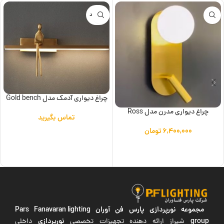
ناموجود
چراغ دیواری آدمک مدل Gold bench
چراغ دیواری مدرن مدل Ross
تماس بگیرید
۶,۴۰۰,۰۰۰
تومان
اطلاعات بیشتر
افزودن به سبد خرید
مجموعه نورپردازی پارس فن آوران
Pars Fanavaran lighting
group
نورپردازی
شیراز ارائه دهنده تجهیزات تخصصی
داخلی