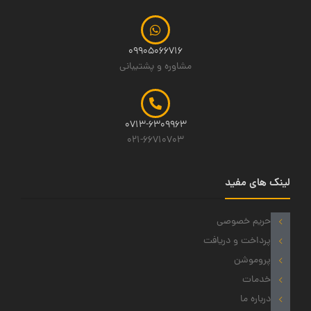
09905066716
مشاوره و پشتیبانی
0713-6309963
021-66710703
لینک های مفید
حریم خصوصی
پرداخت و دریافت
پروموشن
خدمات
درباره ما