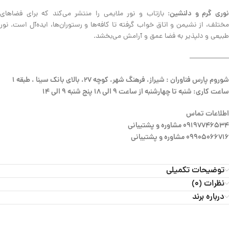
وری گرم و دلنشین
: بازتاب و نور ملایمی را منتشر می‌کند که برای فضاهای
مختلف، از نشیمن و اتاق خواب گرفته تا کافه‌ها و رستوران‌ها، ایده‌آل است. نور
طبیعی و دلپذیر به فضا عمق و آرامش می‌بخشد.
—————–
شوروم پارس فناوران : شیراز، فرهنگ شهر، کوچه 27، بالای بانک سینا ، طبقه 1
ساعت کاری: شنبه تا چهارشنبه از ساعت 9 الی 18 پنج شنبه 9 الی 14
اطلاعات تماس
09197746534 مشاوره و پشتیبانی
09905066716 مشاوره و پشتیبانی
توضیحات تکمیلی
نظرات (0)
درباره برند