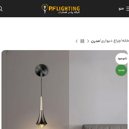
منو
خانه
چراغ دیواری
مدرن
ناموجود
جدید