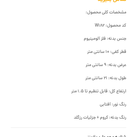
مشخصات کلی محصول:
کد محصول: W182
جنس بدنه: فلز آلومینیوم
قطر کفی: 10 سانتی متر
عرض بدنه: 9 سانتی متر
طول بدنه: 21 سانتی متر
ارتفاع کل: قابل تنظیم تا 1.5 متر
رنگ نور: آفتابی
رنگ بدنه: کروم + جزئیات رزگلد