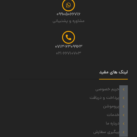
09905066716
مشاوره و پشتیبانی
0713-6309963
021-66710703
لینک های مفید
حریم خصوصی
پرداخت و دریافت
پروموشن
خدمات
درباره ما
پیگیری سفارش