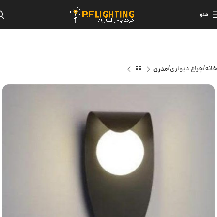
منو
خانه
چراغ دیواری
مدرن