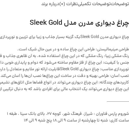
توضیحات
توضیحات تکمیلی
نظرات (0)
درباره برند
چراغ دیواری مدرن مدل Sleek Gold
چراغ دیواری مدرن Sleek Goldیک گزینه بسیار جذاب و زیبا برای تزیین و نورپردازی فضاهای داخلی است.
طراحی مینیمالیستی: طراحی این چراغ ساده و در عین حال شیک است.
رنگ مشکی زیبا: رنگ مشکی که در این چراغ استفاده شده، به آن ظاهری جذاب و فو
جنس با کیفیت: این چراغ از فلز مقاوم ساخته می‌شود که دوام و پایداری خوبی دار
نورپردازی مناسب: چراغ دیواری Sleek Goldقابلیت ارائه نور ملایم و متعادل را دارد، که می‌تواند به زیبایی فضا کمک کند.
نصب آسان: طراحی بهینه و دقت در ساخت این چراغ‌ها نصب آن‌ها را آسان می‌کند. ن
کاربردهای چندگانه: این چراغ دیواری می‌تواند در انواع فضاها مثل اتاق‌های نشیمن، 
این چراغ دیواری می‌تواند یک انتخاب عالی برای افرادی باشد که به دنبال ترکیبی از
—————–
شوروم پارس فناوران : شیراز، فرهنگ شهر، کوچه 27، بالای بانک سینا ، طبقه 1
ساعت کاری: شنبه تا چهارشنبه از ساعت 9 الی 18 پنج شنبه 9 الی 14