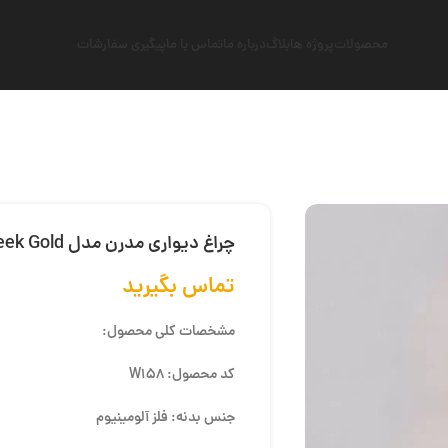
محصولات
پروژه ها
بلاگ
درباره ما
تماس با ما
پیگیری سفارشات
چراغ دیواری مدرن مدل Sleek Gold
تماس بگیرید
مشخصات کلی محصول:
کد محصول: W158
جنس بدنه: فلز آلومینیوم