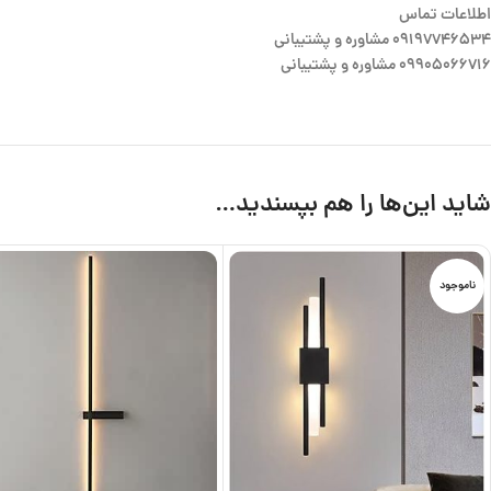
اطلاعات تماس
09197746534 مشاوره و پشتیبانی
09905066716 مشاوره و پشتیبانی
شاید این‌ها را هم بپسندید…
ناموجود