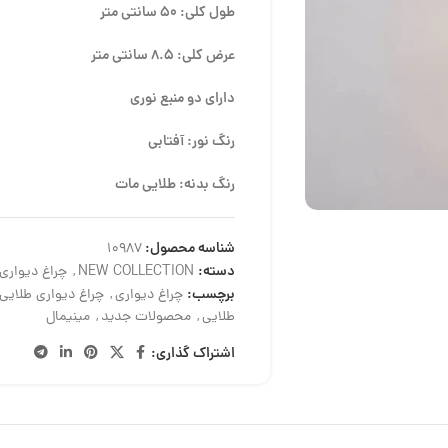
طول کلی: 50 سانتی متر
عرض کلی: 8.5 سانتی متر
دارای دو منبع نوری
رنگ نور: آفتابی
رنگ بدنه: طلایی مات
شناسه محصول:
10987
دسته:
NEW COLLECTION
,
چراغ دیواری
برچسب:
چراغ دیواری
,
چراغ دیواری طلایی
طلایی
,
محصولات جدید
,
مینیمال
اشتراک گذاری: