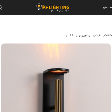
منو
خانه
چراغ دیواری
مدرن