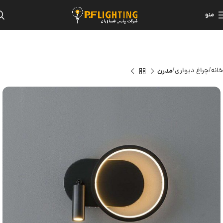
منو
خانه
چراغ دیواری
مدرن