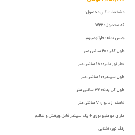
مشخصات کلی محصول:
کد محصول: W22
جنس بدنه: فلزآلومینوم
طول کفی: 20 سانتی متر
قطر نور دایره: 18 سانتی متر
طول سیلندر:10 سانتی متر
طول کل بدنه: 32 سانتی متر
فاصله از دیوار: 7 سانتی متر
دارای دو منبع نوری + یک سیلندر قابل چرخش و تنظیم
رنگ نور: آفتابی