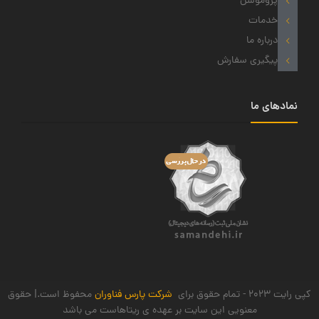
پروموشن
خدمات
درباره ما
پیگیری سفارش
نمادهای ما
کپی رایت 2023 - تمام حقوق برای
شرکت پارس فناوران
محفوظ است.| حقوق
معنویی این سایت بر عهده ی ریتاهاست می باشد