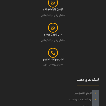
09197746534
مشاوره و پشتیبانی
09905066716
مشاوره و پشتیبانی
0713-6309963
021-66710703
لینک های مفید
حریم خصوصی
پرداخت و دریافت