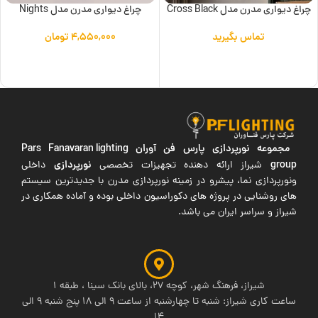
چراغ دیواری مدرن مدل Cross Black
چراغ دیواری مدرن مدل Nights
تماس بگیرید
۴,۵۵۰,۰۰۰
تومان
اطلاعات بیشتر
افزودن به سبد خرید
مجموعه نورپردازی پارس فن آوران
Pars Fanavaran lighting
group
نورپردازی
شیراز ارائه دهنده تجهیزات تخصصی
داخلی
ونورپردازی نما، پیشرو در زمینه نورپردازی مدرن با جدیدترین سیستم
های روشنایی در پروژه های دکوراسیون داخلی بوده و آماده همکاری در
شیراز و سراسر ایران می باشد.
شیراز، فرهنگ شهر، کوچه 27، بالای بانک سینا ، طبقه 1
ساعت کاری شیراز: شنبه تا چهارشنبه از ساعت 9 الی 18 پنج شنبه 9 الی
14