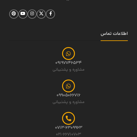
اطلاعات تماس
09197746534
مشاوره و پشتیبانی
09905066716
مشاوره و پشتیبانی
0713-6309963
021-66710703