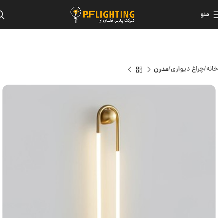
منو
خانه
چراغ دیواری
مدرن