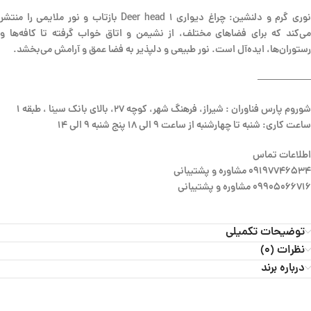
نوری گرم و دلنشین: چراغ دیواری Deer head 1 بازتاب و نور ملایمی را منتشر
می‌کند که برای فضاهای مختلف، از نشیمن و اتاق خواب گرفته تا کافه‌ها و
رستوران‌ها، ایده‌آل است. نور طبیعی و دلپذیر به فضا عمق و آرامش می‌بخشد.
—————–
شوروم پارس فناوران : شیراز، فرهنگ شهر، کوچه 27، بالای بانک سینا ، طبقه 1
ساعت کاری: شنبه تا چهارشنبه از ساعت 9 الی 18 پنج شنبه 9 الی 14
اطلاعات تماس
09197746534 مشاوره و پشتیبانی
09905066716 مشاوره و پشتیبانی
توضیحات تکمیلی
نظرات (0)
درباره برند