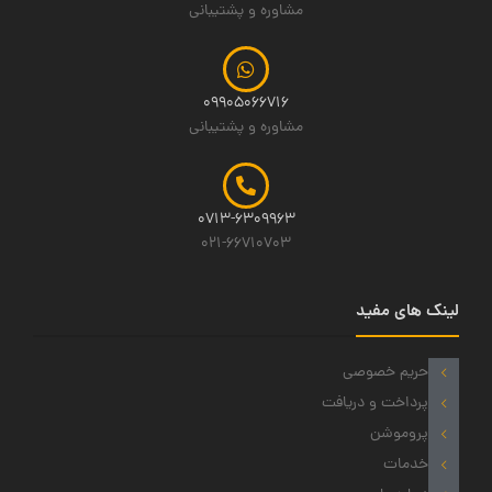
مشاوره و پشتیبانی
09905066716
مشاوره و پشتیبانی
0713-6309963
021-66710703
لینک های مفید
حریم خصوصی
پرداخت و دریافت
پروموشن
خدمات