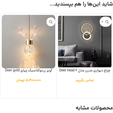
شاید این‌ها را هم بپسندید…
ناموجود
چراغ دیواری مدرن مدل Deer head 2
آویز نءوکلاسیک زیبای Deer gold
تماس بگیرید
۵,۴۰۰,۰۰۰
تومان
اطلاعات بیشتر
افزودن به سبد خرید
محصولات مشابه