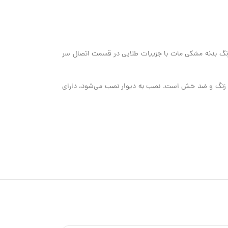
 رنگ بدنه مشکی مات با جزییات طلایی در قسمت اتصال سر
شکی در بیرون و سفید در داخل، که به بازتاب بهتر نور کمک می‌کند.بدنه از فلز مقاوم با پوشش پودری (Powder Coated) که ضد زنگ و ضد خش است. نصب به دیوار نصب می‌شود، دارای