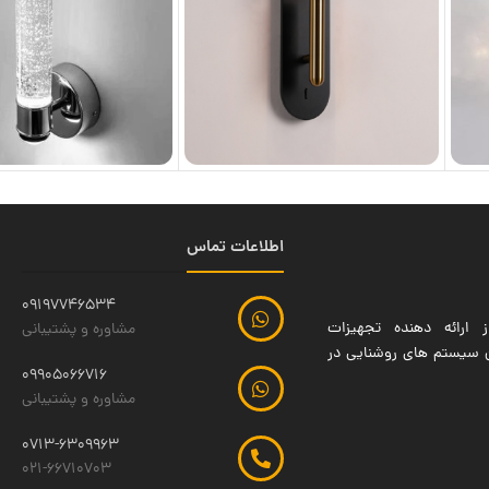
اطلاعات تماس
09197746534
 ارائه دهنده تجهیزات
مشاوره و پشتیبانی
ین سیستم های روشنایی در
09905066716
مشاوره و پشتیبانی
0713-6309963
021-66710703