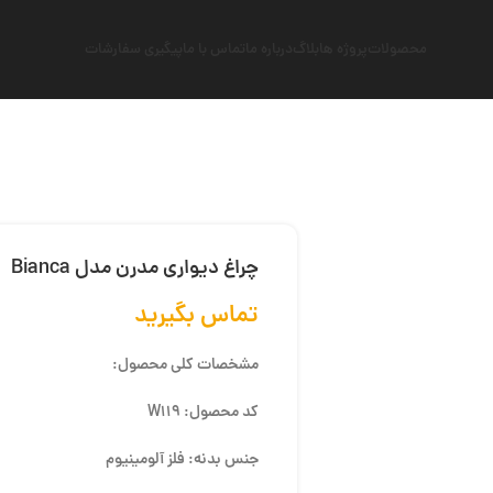
محصولات
پروژه ها
بلاگ
درباره ما
تماس با ما
پیگیری سفارشات
چراغ دیواری مدرن مدل Bianca
تماس بگیرید
مشخصات کلی محصول:
کد محصول: W119
جنس بدنه: فلز آلومینیوم