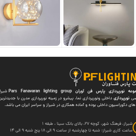
ه نورپردازی پارس فن آوران
Pars Fanavaran lighting group
شیراز
نورپردازی
صی
داخلی ونورپردازی نما، پیشرو در زمینه نورپردازی مدرن با جدیدتر
های دکوراسیون داخلی بوده و آماده همکاری در شیراز و سراسر ایران می باشد.
شیراز، فرهنگ شهر، کوچه 27، بالای بانک سینا ، طبقه 1
ساعت کاری شیراز: شنبه تا چهارشنبه از ساعت 9 الی 18 پنج شنبه 9 الی 14