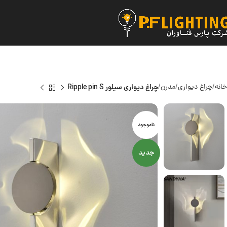
خانه
چراغ دیواری
مدرن
چراغ دیواری سیلور Ripple pin S
ناموجود
جدید