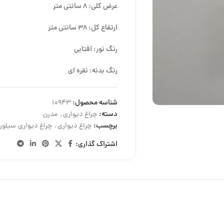
عرض کلی: 8 سانتی متر
ارتفاع کل: 38 سانتی متر
رنگ نور: آفتابی
رنگ بدنه: نقره ای
شناسه محصول:
10943
دسته:
چراغ دیواری
,
مدرن
برچسب:
چراغ دیواری
,
چراغ دیواری سیلور
اشتراک گذاری: