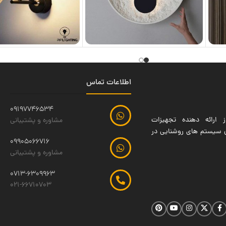
اطلاعات تماس
09197746534
 ارائه دهنده تجهیزات
مشاوره و پشتیبانی
ین سیستم های روشنایی در
09905066716
مشاوره و پشتیبانی
0713-6309963
021-66710703