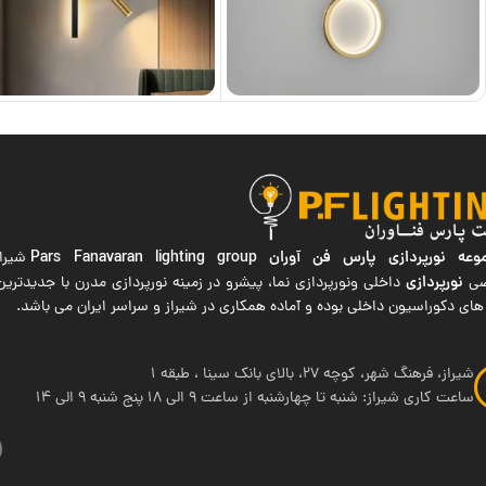
ه نورپردازی پارس فن آوران
Pars Fanavaran lighting group
شیراز
نورپردازی
صی
داخلی ونورپردازی نما، پیشرو در زمینه نورپردازی مدرن با جدیدتر
های دکوراسیون داخلی بوده و آماده همکاری در شیراز و سراسر ایران می باشد.
شیراز، فرهنگ شهر، کوچه 27، بالای بانک سینا ، طبقه 1
ساعت کاری شیراز: شنبه تا چهارشنبه از ساعت 9 الی 18 پنج شنبه 9 الی 14