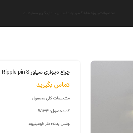
محصولات
پروژه ها
بلاگ
درباره ما
تماس با ما
پیگیری سفارشات
چراغ دیواری سیلور Ripple pin S
تماس بگیرید
مشخصات کلی محصول:
کد محصول: W134
جنس بدنه: فلز آلومینیوم