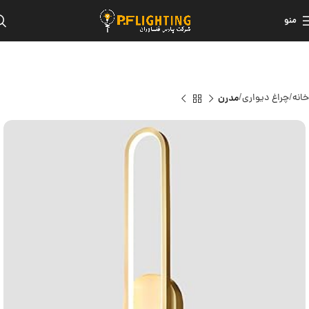
منو
خانه
چراغ دیواری
مدرن