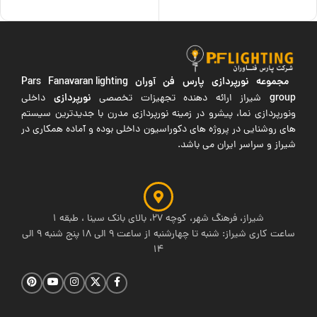
مجموعه نورپردازی پارس فن آوران
Pars Fanavaran lighting
group
نورپردازی
شیراز ارائه دهنده تجهیزات تخصصی
داخلی
ونورپردازی نما، پیشرو در زمینه نورپردازی مدرن با جدیدترین سیستم
های روشنایی در پروژه های دکوراسیون داخلی بوده و آماده همکاری در
شیراز و سراسر ایران می باشد.
شیراز، فرهنگ شهر، کوچه 27، بالای بانک سینا ، طبقه 1
ساعت کاری شیراز: شنبه تا چهارشنبه از ساعت 9 الی 18 پنج شنبه 9 الی
14