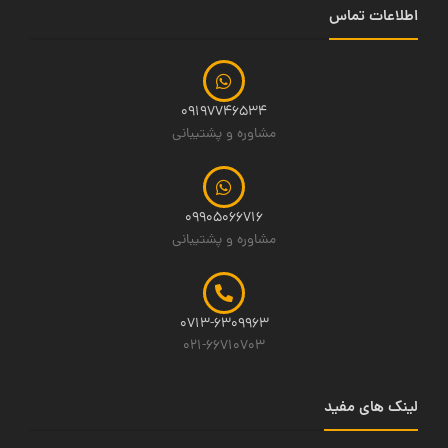
اطلاعات تماس
09197746534
مشاوره و پشتیبانی
09905066716
مشاوره و پشتیبانی
0713-6309963
021-66710703
لینک های مفید