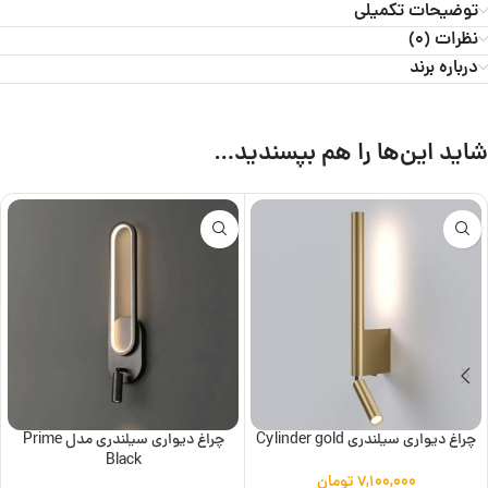
توضیحات تکمیلی
نظرات (0)
درباره برند
شاید این‌ها را هم بپسندید…
چراغ دیواری سیلندری Cylinder gold
چراغ دیواری سیلندری مدل Prime
Black
۷,۱۰۰,۰۰۰
تومان