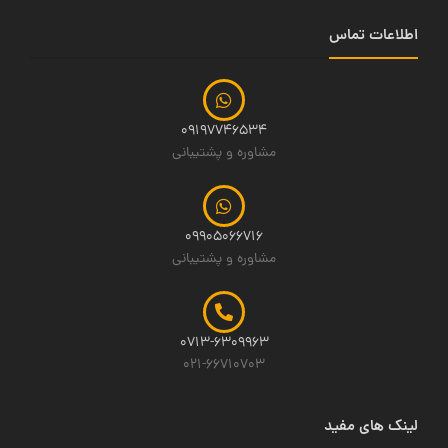
اطلاعات تماس
09197746534
مشاوره و پشتیبانی
09905066716
مشاوره و پشتیبانی
0713-6309963
021-66710703
لینک های مفید