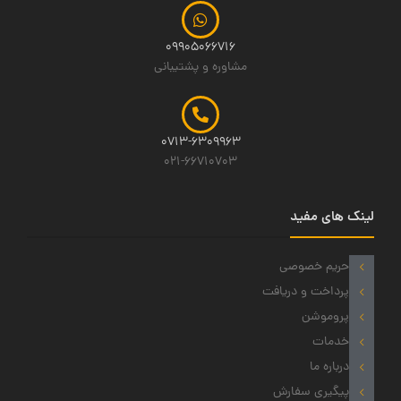
09905066716
مشاوره و پشتیبانی
0713-6309963
021-66710703
لینک های مفید
حریم خصوصی
پرداخت و دریافت
پروموشن
خدمات
درباره ما
پیگیری سفارش