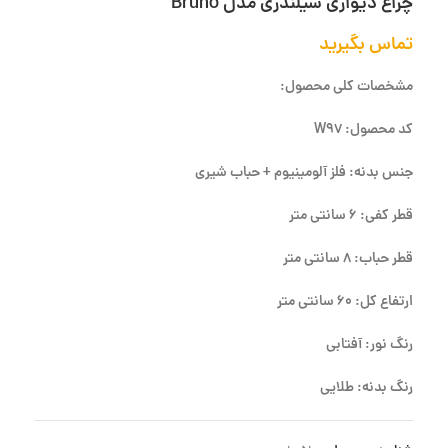
چراغ دیواری سیلندری مدل Bruno
تماس بگیرید
مشخصات کلی محصول:
کد محصول: W97
جنس بدنه: فلز آلومینیوم + حباب شیری
قطر کفی: 6 سانتی متر
قطر حباب: 8 سانتی متر
ارتفاع کل: 60 سانتی متر
رنگ نور: آفتابی
رنگ بدنه: طلایی