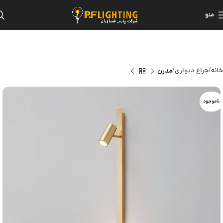
منو
خانه
چراغ دیواری
مدرن
ناموجود