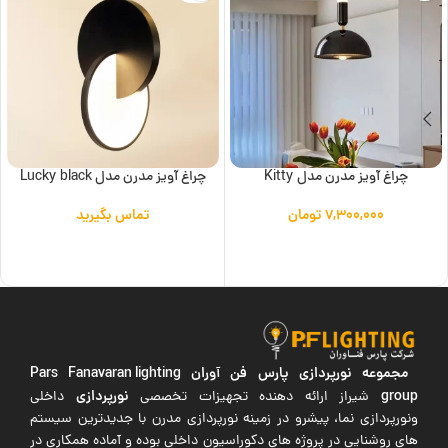
چراغ آویز مدرن مدل Kitty
چراغ آویز مدرن مدل Lucky black
۷,۳۰۰,۰۰۰
تومان
تماس بگیرید
افزودن به سبد خرید
اطلاعات بیشتر
مجموعه نورپردازی پارس فن آوران
Pars Fanavaran lighting
group
نورپردازی
شیراز ارائه دهنده تجهیزات تخصصی
داخلی
ونورپردازی نما، پیشرو در زمینه نورپردازی مدرن با جدیدترین سیستم
های روشنایی در پروژه های دکوراسیون داخلی بوده و آماده همکاری در