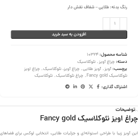
رنگ بدنه: طلایی – شفاف نقش دار
افزودن به سبد خرید
شناسه محصول:
10324
دسته:
چراغ آویز
,
نئوکلاسیک
برچسب:
آویز
,
آویز طلایی
,
چراغ آویز، نئوکلاسیک
,
چراغ اویز
نئوکلاسیک Fancy gold
,
چراغ نئوکلاسیک
,
نئوکلاسیک
اشتراک گذاری:
توضیحات
چراغ اویز نئوکلاسیک Fancy gold
این آویز زیبا با طراحی استوانه‌ای و جزئیات طلایی، انتخابی لوکس برای فضاهای