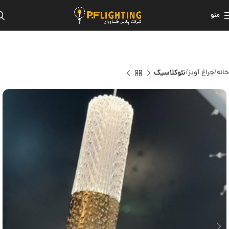
منو
خانه
چراغ آویز
نئوکلاسیک