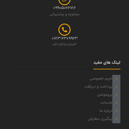
09905066716
مشاوره و پشتیبانی
0713-6309963
021-66710703
لینک های مفید
حریم خصوصی
پرداخت و دریافت
پروموشن
خدمات
درباره ما
پیگیری سفارش