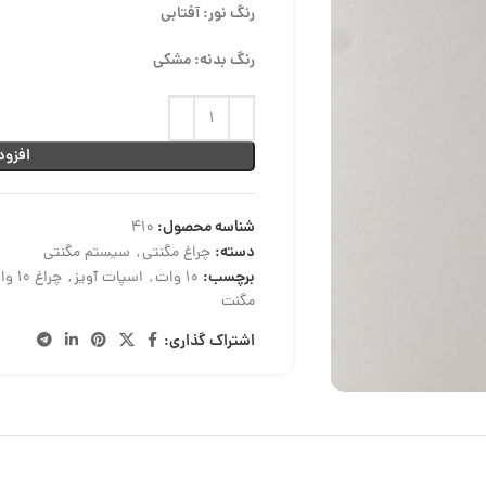
رنگ نور: آفتابی
رنگ بدنه: مشکی
افزود
شناسه محصول:
410
دسته:
چراغ مگنتی
,
سیستم مگنتی
برچسب:
10 وات
,
اسپات آویز
,
چراغ 10 وات
مگنت
اشتراک گذاری: