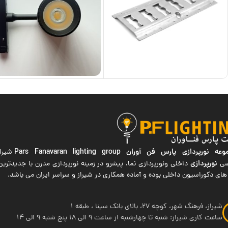
ه نورپردازی پارس فن آوران
Pars Fanavaran lighting group
شیراز
نورپردازی
صی
داخلی ونورپردازی نما، پیشرو در زمینه نورپردازی مدرن با جدیدتر
های دکوراسیون داخلی بوده و آماده همکاری در شیراز و سراسر ایران می باشد.
شیراز، فرهنگ شهر، کوچه 27، بالای بانک سینا ، طبقه 1
ساعت کاری شیراز: شنبه تا چهارشنبه از ساعت 9 الی 18 پنج شنبه 9 الی 14