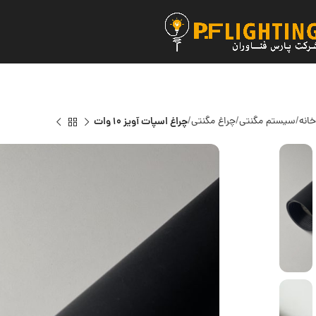
خانه
سیستم مگنتی
چراغ مگنتی
چراغ اسپات آویز 10 وات