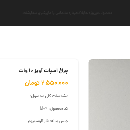
محصولات
پروژه ها
بلاگ
درباره ما
تماس با ما
پیگیری سفارشات
چراغ اسپات آویز 10 وات
۲,۵۵۰,۰۰۰
تومان
مشخصات کلی محصول:
کد محصول: M09
جنس بدنه: فلز آلومینیوم