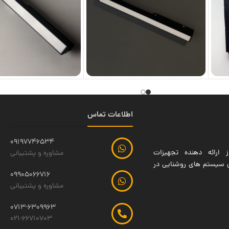
اطلاعات تماس
09197746534
 ارائه دهنده تجهیزات
مشاوره و پشتیبانی
ین سیستم های روشنایی در
09905066716
مشاوره و پشتیبانی
0713-6309963
021-66710703