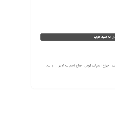
ن به سبد خرید
,
چراغ اسپات آویز
,
چراغ اسپات آویز 10 وات
,