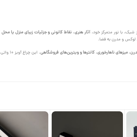
آثار هنری، نقاط کانونی و جزئیات زیبای منزل یا محل 
 شیک، با نور متمرکز خود،
 لوکس و مدرن به فضا.
درن، میزهای ناهارخوری، کانترها و ویترین‌های فروشگاهی.
این چراغ آویز 10 واتی، با ارائه نوری متمرکز و باکیفیت،