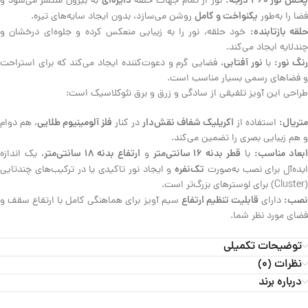
خش نور ۳۶۰ درجه:
دایره‌ای
نور از تمام جهات حلقه
به بیرون منتشر می‌شود و
یکنواخت و کامل
فضا را به‌طور
روشن می‌سازد، بدون ایجاد سایه‌های تیره.
لقه بازتابنده:
خود حلقه، نور را به زیبایی منعکس کرده و جلوه‌ای درخشان و
چندلایه ایجاد می‌کند.
نگ نور:
نور آفتابی
با
، فضایی گرم و دعوت‌کننده ایجاد می‌کند که برای استراحت
و فضاهای رسمی بسیار مناسب است.
طراحی این آویز تلفیقی از سادگی و زرق و برق نئوکلاسیک است:
متریال:
اکریلیک شفاف نقش‌دار
فلز آلومینیوم طلایی
استفاده از
در کنار
، هم دوام
و هم زیبایی بصری را تضمین می‌کند.
بعاد مناسب:
قطر بدنه ۱۶ سانتی‌متر
ارتفاع بدنه ۱۸ سانتی‌متر
با
و
، یک اندازه
تک‌نفره
ایده‌آل برای نصب به‌صورت
و ایجاد نور تاکیدی یا در ترکیب‌های چندتایی
(Cluster) برای لوستر‌های بزرگ‌تر است.
صب:
قابلیت تنظیم ارتفاع
دارای
سیم آویز برای هماهنگی کامل با ارتفاع سقف و
فضای مورد نظر شما.
توضیحات تکمیلی
نظرات (0)
درباره برند