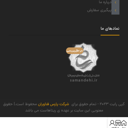
درباره ما
پیگیری سفارش
نمادهای ما
کپی رایت 2023 - تمام حقوق برای
شرکت پارس فناوران
محفوظ است.| حقوق
معنویی این سایت بر عهده ی ریتاهاست می باشد