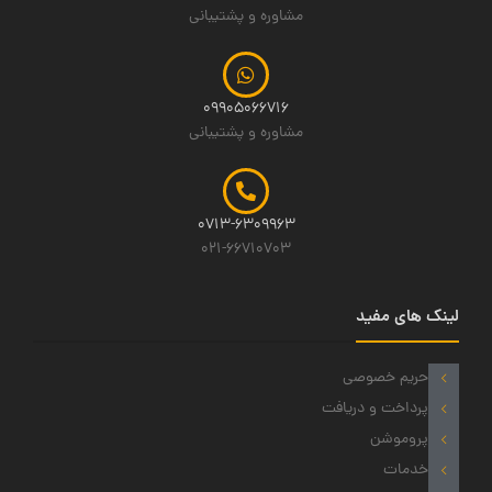
مشاوره و پشتیبانی
09905066716
مشاوره و پشتیبانی
0713-6309963
021-66710703
لینک های مفید
حریم خصوصی
پرداخت و دریافت
پروموشن
خدمات