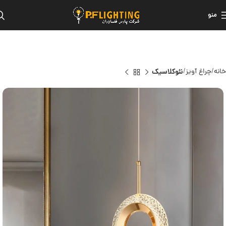
منو
خانه
چراغ آویز
نئوکلاسیک