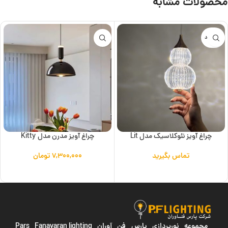
محصولات مشابه
ناموجود
چراغ آویز نئوکلاسیک مدل Lit
چراغ آویز مدرن مدل Kitty
تماس بگیرید
۷,۳۰۰,۰۰۰
تومان
اطلاعات بیشتر
افزودن به سبد خرید
مجموعه نورپردازی پارس فن آوران
Pars Fanavaran lighting