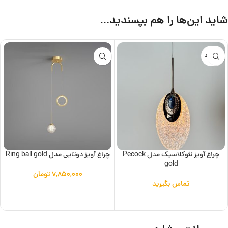
شاید این‌ها را هم بپسندید…
ناموجود
چراغ آویز نئوکلاسیک مدل Pecock
چراغ آویز دوتایی مدل Ring ball gold
gold
۷,۸۵۰,۰۰۰
تومان
تماس بگیرید
افزودن به سبد خرید
اطلاعات بیشتر