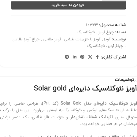
افزودن به سبد خرید
شناسه محصول:
10323
دسته:
چراغ آویز
,
نئوکلاسیک
برچسب:
آویز
,
آویز با جزءیات طلایی
,
آویز طلایی
,
چراغ آویز طلایی
,
چراغ آویز، نئوکلاسیک
اشتراک گذاری:
توضیحات
آویز نئوکلاسیک دایره‌ای Solar gold
ویز نئوکلاسیک دایره‌ای مدل Solar Gold (کد P21)
، طراحی خاصی را برای
علاقمندان به سبک‌های لوکس و نئوکلاسیک به ارمغان می‌آورد. این مدل با ترکیب
اکریلیک شفاف نقش‌دار
فلز طلایی
تریال مدرن
و جزئیات
، یک عنصر تزئینی
درخشان در هر فضایی خواهد بود.