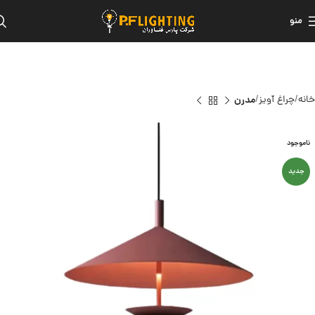
منو
خانه
چراغ آویز
مدرن
ناموجود
جدید