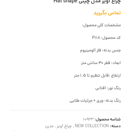
چراغ آویز مدل چینی Hat shape
تماس بگیرید
مشخصات کلی محصول:
کد محصول: P118
جنس بدنه: فلز آلومینیوم
ابعاد: قطر 40 سانتی متر
ارتفاع :قابل تنظیم تا 1.5 متر
رنگ نور: آفتابی
رنگ بدنه: چری + جرئیات طلایی
شناسه محصول:
10923
دسته:
NEW COLLECTION
,
چراغ آویز
,
مدرن