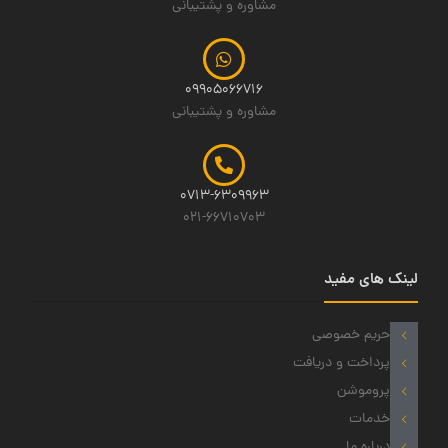
مشاوره و پشتیبانی
09905066716
مشاوره و پشتیبانی
0713-6309963
021-66710703
لینک های مفید
حریم خصوصی
پرداخت و دریافت
پروموشن
خدمات
درباره ما