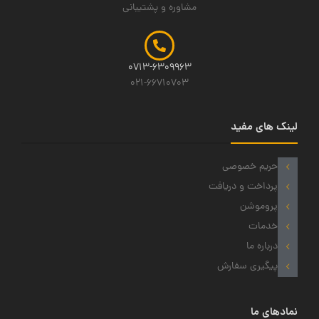
مشاوره و پشتیبانی
0713-6309963
021-66710703
لینک های مفید
حریم خصوصی
پرداخت و دریافت
پروموشن
خدمات
درباره ما
پیگیری سفارش
نمادهای ما