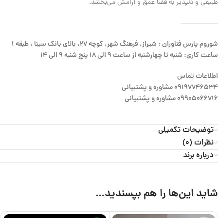
طبیعی و دلپذیر به فضا عمق و آرامش می‌بخشد.
—————–
شوروم پارس فناوران : شیراز، فرهنگ شهر، کوچه 27، بالای بانک سینا ، طبقه 1
ساعت کاری: شنبه تا چهارشنبه از ساعت 9 الی 18 پنج شنبه 9 الی 14
اطلاعات تماس
09197746534 مشاوره و پشتیبانی
09905066716 مشاوره و پشتیبانی
توضیحات تکمیلی
نظرات (0)
درباره برند
شاید این‌ها را هم بپسندید…