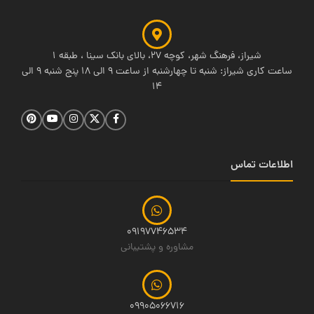
شیراز، فرهنگ شهر، کوچه 27، بالای بانک سینا ، طبقه 1
ساعت کاری شیراز: شنبه تا چهارشنبه از ساعت 9 الی 18 پنج شنبه 9 الی
14
اطلاعات تماس
09197746534
مشاوره و پشتیبانی
09905066716