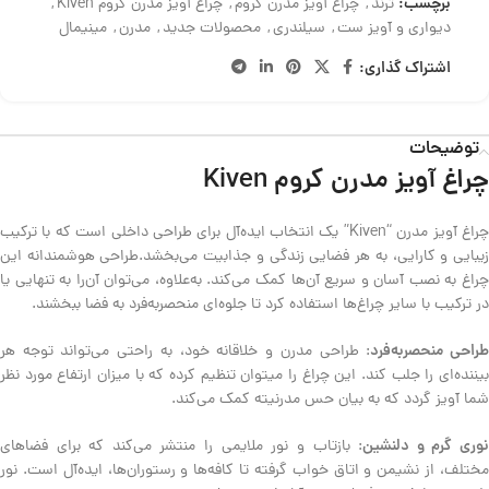
برچسب:
ترند
,
چراغ آویز مدرن کروم
,
چراغ آویز مدرن کروم Kiven
,
دیواری و آویز ست
,
سیلندری
,
محصولات جدید
,
مدرن
,
مینیمال
اشتراک گذاری:
توضیحات
چراغ آویز مدرن کروم Kiven
چراغ آویز مدرن “Kiven” یک انتخاب ایده‌آل برای طراحی داخلی است که با ترکیب
زیبایی و کارایی، به هر فضایی زندگی و جذابیت می‌بخشد.طراحی هوشمندانه این
چراغ‌ به نصب آسان و سریع آن‌ها کمک می‌کند. به‌علاوه، می‌توان آن‌را به تنهایی یا
در ترکیب با سایر چراغ‌ها استفاده کرد تا جلوه‌ای منحصربه‌فرد به فضا ببخشند.
راحی منحصربه‌فرد
: طراحی مدرن و خلاقانه خود، به راحتی می‌تواند توجه هر
بیننده‌ای را جلب کند. این چراغ را میتوان تنظیم کرده که با میزان ارتفاع مورد نظر
شما آویز گردد که به بیان حس مدرنیته کمک می‌کند.
وری گرم و دلنشین
: بازتاب و نور ملایمی را منتشر می‌کند که برای فضاهای
مختلف، از نشیمن و اتاق خواب گرفته تا کافه‌ها و رستوران‌ها، ایده‌آل است. نور