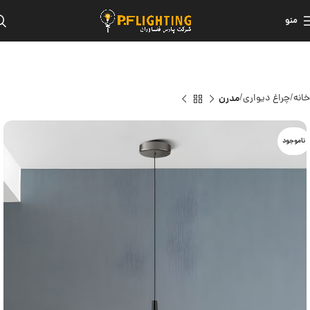
منو
خانه
چراغ دیواری
مدرن
ناموجود