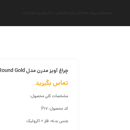
محصولات
پروژه ها
بلاگ
درباره ما
تماس با ما
پیگیری سفارشات
چراغ آویز مدرن مدل Round Gold
تماس بگیرید
مشخصات کلی محصول:
کد محصول: P17
جنس بدنه: فلز + اکرولیک