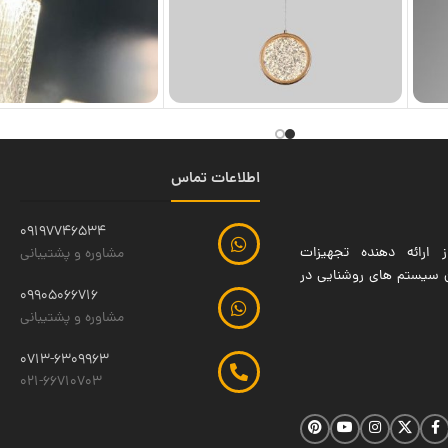
اطلاعات تماس
09197746534
 ارائه دهنده تجهیزات
مشاوره و پشتیبانی
ین سیستم های روشنایی در
09905066716
مشاوره و پشتیبانی
0713-6309963
021-66710703