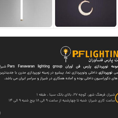
ه نورپردازی پارس فن آوران
Pars Fanavaran lighting group
شیراز
نورپردازی
صی
داخلی ونورپردازی نما، پیشرو در زمینه نورپردازی مدرن با جدیدتر
های دکوراسیون داخلی بوده و آماده همکاری در شیراز و سراسر ایران می باشد.
شیراز، فرهنگ شهر، کوچه 27، بالای بانک سینا ، طبقه 1
ساعت کاری شیراز: شنبه تا چهارشنبه از ساعت 9 الی 18 پنج شنبه 9 الی 14