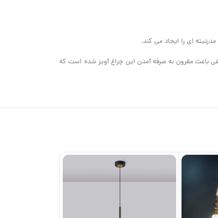
آویز مدرن مدل Robin می باشد.دارا بودن دو آویز متفاوت در یک کفی باعث مقرون به صرفه آمدن این چراغ آویز شده است که