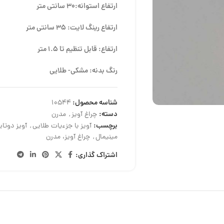
ارتفاع استوانه:30 سانتی متر
ارتفاع رینگ لایت: 35 سانتی متر
ارتفاع: قابل تنظیم تا 1.5 متر
رنگ بدنه: مشکی- طلایی
شناسه محصول:
10544
دسته:
چراغ آویز
,
مدرن
برچسب:
آویز با جزءیات طلایی
,
آویز دوتای
مینیمال
,
چراغ آویز، مدرن
اشتراک گذاری: