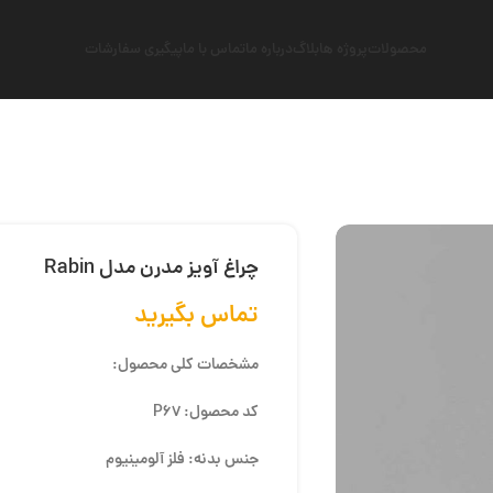
محصولات
پروژه ها
بلاگ
درباره ما
تماس با ما
پیگیری سفارشات
چراغ آویز مدرن مدل Rabin
تماس بگیرید
مشخصات کلی محصول:
کد محصول: P67
جنس بدنه: فلز آلومینیوم