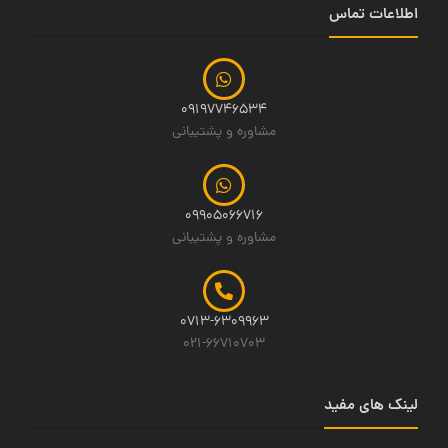
اطلاعات تماس
09197746534
مشاوره و پشتیبانی
09905066716
مشاوره و پشتیبانی
0713-6309963
021-66710703
لینک های مفید