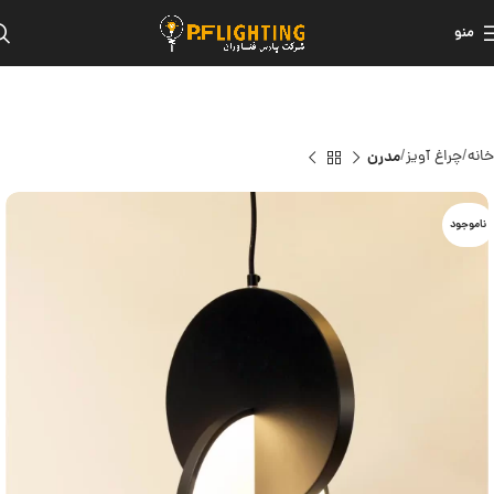
منو
خانه
چراغ آویز
مدرن
ناموجود