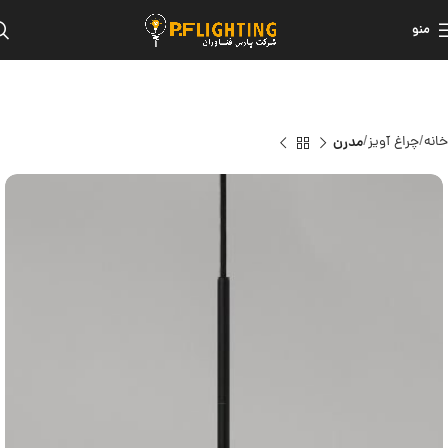
منو
خانه
چراغ آویز
مدرن