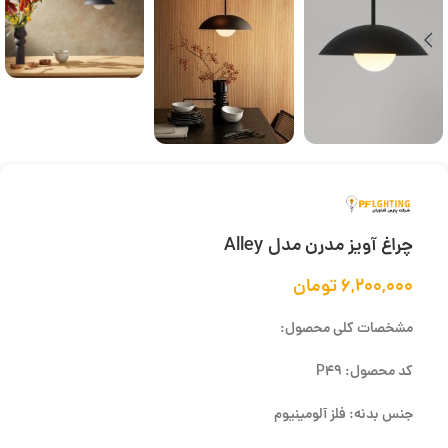
چراغ آویز مدرن مدل Alley
۶,۲۰۰,۰۰۰
تومان
مشخصات کلی محصول:
کد محصول: P49
جنس بدنه: فلز آلومینیوم