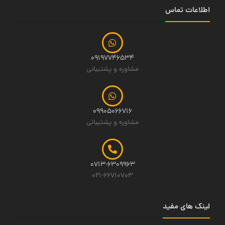
اطلاعات تماس
09197746534
مشاوره و پشتیبانی
09905066716
مشاوره و پشتیبانی
0713-6309963
021-66710703
لینک های مفید