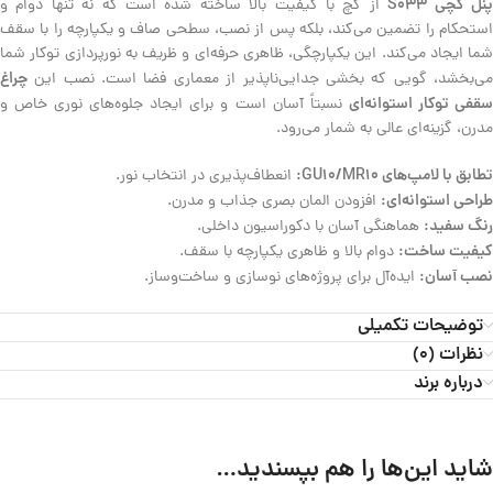
نل گچی S033
از گچ با کیفیت بالا ساخته شده است که نه تنها دوام و
استحکام را تضمین می‌کند، بلکه پس از نصب، سطحی صاف و یکپارچه را با سقف
شما ایجاد می‌کند. این یکپارچگی، ظاهری حرفه‌ای و ظریف به نورپردازی توکار شما
چراغ
می‌بخشد، گویی که بخشی جدایی‌ناپذیر از معماری فضا است. نصب این
قفی توکار استوانه‌ای
نسبتاً آسان است و برای ایجاد جلوه‌های نوری خاص و
مدرن، گزینه‌ای عالی به شمار می‌رود.
تطابق با لامپ‌های GU10/MR10:
انعطاف‌پذیری در انتخاب نور.
طراحی استوانه‌ای:
افزودن المان بصری جذاب و مدرن.
رنگ سفید:
هماهنگی آسان با دکوراسیون داخلی.
کیفیت ساخت:
دوام بالا و ظاهری یکپارچه با سقف.
نصب آسان:
ایده‌آل برای پروژه‌های نوسازی و ساخت‌وساز.
توضیحات تکمیلی
نظرات (0)
درباره برند
شاید این‌ها را هم بپسندید…