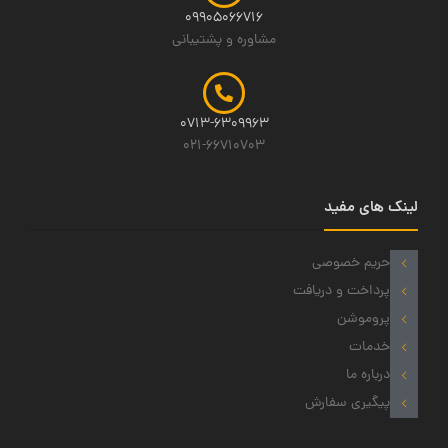
09905066716
مشاوره و پشتیبانی
0713-6309963
021-66710703
لینک های مفید
حریم خصوصی
پرداخت و دریافت
پروموشن
خدمات
درباره ما
پیگیری سفارش