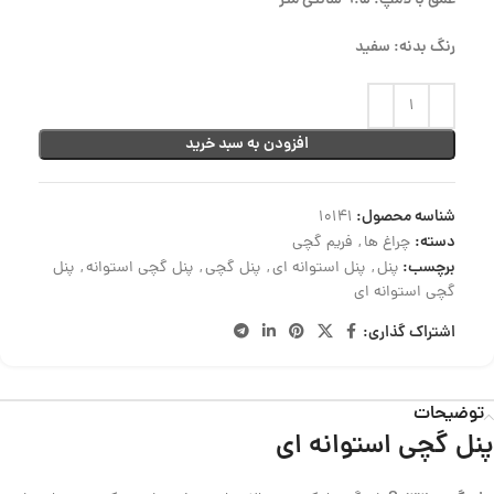
عمق با لامپ: 9.5 سانتی متر
رنگ بدنه: سفید
افزودن به سبد خرید
شناسه محصول:
10141
دسته:
چراغ ها
,
فریم گچی
برچسب:
پنل
,
پنل استوانه ای
,
پنل گچی
,
پنل گچی استوانه
,
پنل
گچی استوانه ای
اشتراک گذاری:
توضیحات
پنل گچی استوانه ای