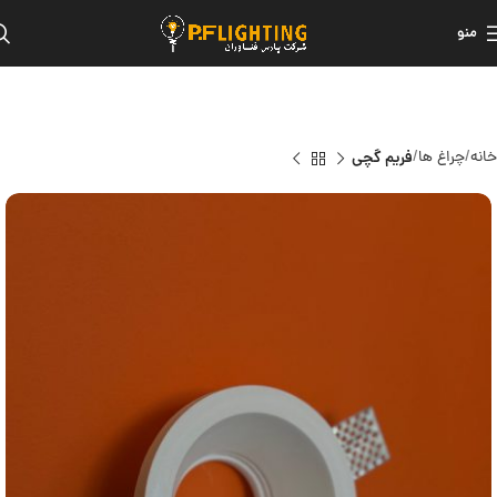
منو
خانه
چراغ ها
فریم گچی