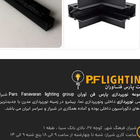
ه نورپردازی پارس فن آوران
Pars Fanavaran lighting group
شیراز
نورپردازی
صی
داخلی ونورپردازی نما، پیشرو در زمینه نورپردازی مدرن با جدیدتر
های دکوراسیون داخلی بوده و آماده همکاری در شیراز و سراسر ایران می باشد.
شیراز، فرهنگ شهر، کوچه 27، بالای بانک سینا ، طبقه 1
ساعت کاری شیراز: شنبه تا چهارشنبه از ساعت 9 الی 18 پنج شنبه 9 الی 14