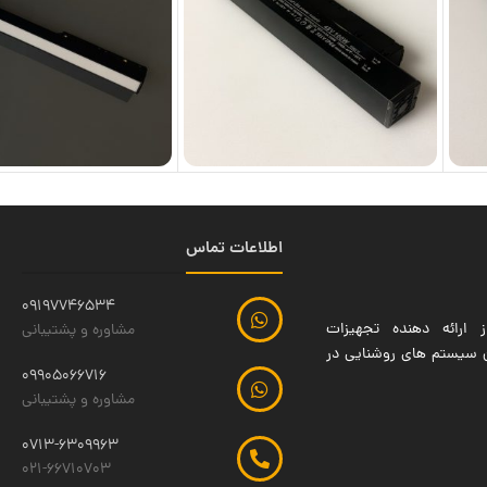
اطلاعات تماس
09197746534
 ارائه دهنده تجهیزات
مشاوره و پشتیبانی
ین سیستم های روشنایی در
09905066716
مشاوره و پشتیبانی
0713-6309963
021-66710703