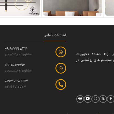
اطلاعات تماس
09197746534
 ارائه دهنده تجهیزات
مشاوره و پشتیبانی
ین سیستم های روشنایی در
09905066716
مشاوره و پشتیبانی
0713-6309963
021-66710703