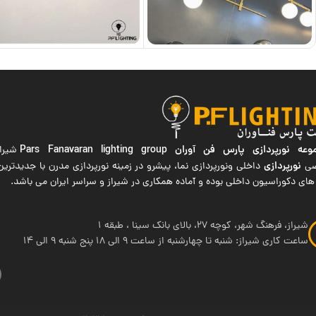
ه نورپردازی پارس فن آوران
Pars Fanavaran lighting group
شیراز
نورپردازی
صی
داخلی ونورپردازی نما، پیشرو در زمینه نورپردازی مدرن با جدیدتر
های دکوراسیون داخلی بوده و آماده همکاری در شیراز و سراسر ایران می باشد.
شیراز، فرهنگ شهر، کوچه 27، بالای بانک سینا ، طبقه 1
ساعت کاری شیراز: شنبه تا چهارشنبه از ساعت 9 الی 18 پنج شنبه 9 الی 14