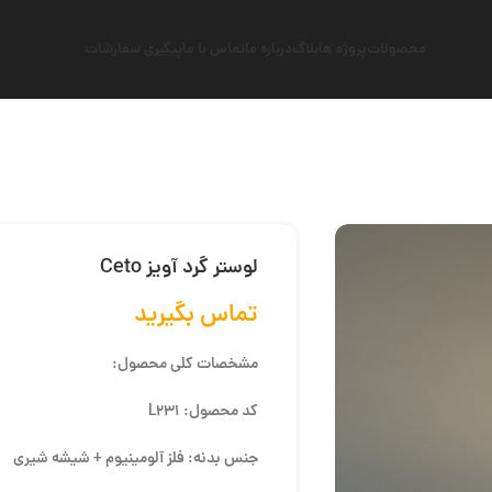
محصولات
پروژه ها
بلاگ
درباره ما
تماس با ما
پیگیری سفارشات
لوستر گرد آویز Ceto
تماس بگیرید
مشخصات کلی محصول:
کد محصول: L231
جنس بدنه: فلز آلومینیوم + شیشه شیری