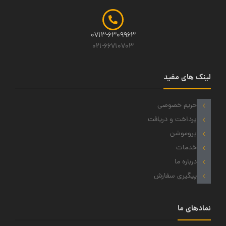
0713-6309963
021-66710703
لینک های مفید
حریم خصوصی
پرداخت و دریافت
پروموشن
خدمات
درباره ما
پیگیری سفارش
نمادهای ما