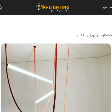
منو
خانه
لوستر
آویز