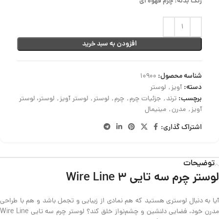
رنگ بدنه: چرم قهوه ای
افزودن به سبد خرید
شناسه محصول:
10900
دسته:
آویز
,
لوستر
برچسب:
ترند
,
جزئیات چرم
,
چرم
,
لوستر
,
لوستر آویز
,
لوستر، لوستر
آویز
,
مدرن
,
مینیمال
اشتراک گذاری:
توضیحات
لوستر چرم سه تایی Wire Line 3
آیا به دنبال لوستری هستید که هم نمادی از زیبایی و تجمل باشد و هم با طراحی
مدرن خود، فضایی دلنشین و چشم‌نواز خلق کند؟ لوستر چرم سه تایی Wire Line