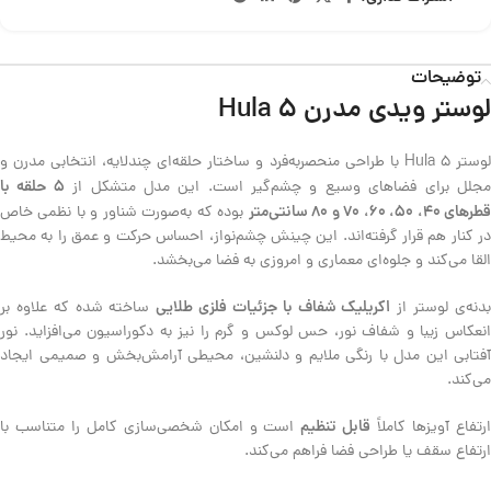
توضیحات
لوستر ویدی مدرن Hula 5
لوستر Hula 5 با طراحی منحصربه‌فرد و ساختار حلقه‌ای چندلایه، انتخابی مدرن و
۵ حلقه با
جلل برای فضاهای وسیع و چشم‌گیر است. این مدل متشکل از
طرهای ۴۰، ۵۰، ۶۰، ۷۰ و ۸۰ سانتی‌متر
بوده که به‌صورت شناور و با نظمی خاص
در کنار هم قرار گرفته‌اند. این چینش چشم‌نواز، احساس حرکت و عمق را به محیط
القا می‌کند و جلوه‌ای معماری و امروزی به فضا می‌بخشد.
اکریلیک شفاف با جزئیات فلزی طلایی
دنه‌ی لوستر از
ساخته شده که علاوه بر
انعکاس زیبا و شفاف نور، حس لوکس و گرم را نیز به دکوراسیون می‌افزاید. نور
آفتابی این مدل با رنگی ملایم و دلنشین، محیطی آرامش‌بخش و صمیمی ایجاد
می‌کند.
قابل تنظیم
رتفاع آویزها کاملاً
است و امکان شخصی‌سازی کامل را متناسب با
ارتفاع سقف یا طراحی فضا فراهم می‌کند.