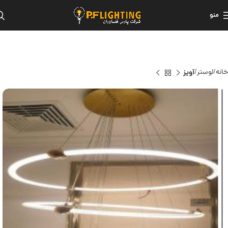
منو
خانه
لوستر
آویز