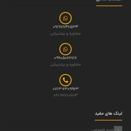
09197746534
مشاوره و پشتیبانی
09905066716
مشاوره و پشتیبانی
0713-6309963
021-66710703
لینک های مفید
حریم خصوصی