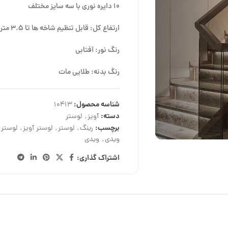
10 دایره نوری با سه سایز مختلف
ارتفاع کل: قابل تنظیم شاخه ها تا 3.5 متر
رنگ نور: آفتابی
رنگ بدنه: طلایی مات
شناسه محصول:
10413
دسته:
آویز
,
لوستر
برچسب:
رینگ
,
لوستر
,
لوستر آویز
,
لوستر 
ویدی
,
ویدی
اشتراک گذاری: