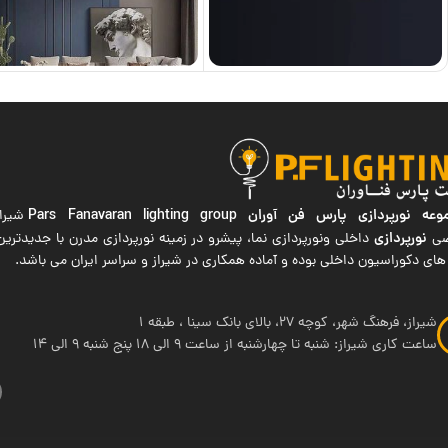
ه نورپردازی پارس فن آوران
Pars Fanavaran lighting group
شیراز
نورپردازی
صی
داخلی ونورپردازی نما، پیشرو در زمینه نورپردازی مدرن با جدیدتر
های دکوراسیون داخلی بوده و آماده همکاری در شیراز و سراسر ایران می باشد.
شیراز، فرهنگ شهر، کوچه 27، بالای بانک سینا ، طبقه 1
ساعت کاری شیراز: شنبه تا چهارشنبه از ساعت 9 الی 18 پنج شنبه 9 الی 14