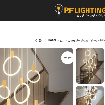
خانه
لوستر
آویز
لوستر ویدی مدرن Hazel 10
ناموجود