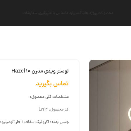
محصولات
پروژه ها
بلاگ
درباره ما
تماس با ما
پیگیری سفارشات
لوستر ویدی مدرن Hazel 10
تماس بگیرید
مشخصات کلی محصول:
کد محصول: L244
جنس بدنه: اکرولیک شفاف + فلز آلومینیوم