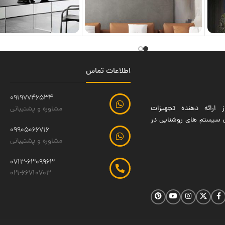
اطلاعات تماس
09197746534
 ارائه دهنده تجهیزات
مشاوره و پشتیبانی
ین سیستم های روشنایی در
09905066716
مشاوره و پشتیبانی
0713-6309963
021-66710703