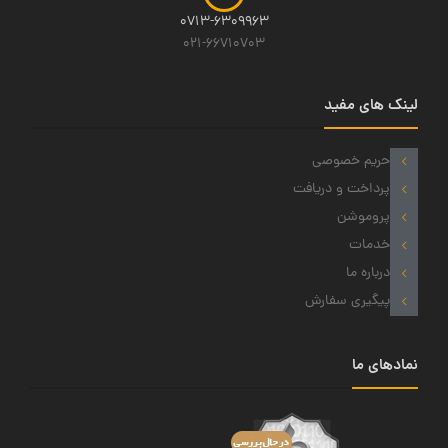
0713-6309963
021-66710703
لینک های مفید
حریم خصوصی
پرداخت و دریافت
پروموشن
خدمات
درباره ما
پیگیری سفارش
نمادهای ما