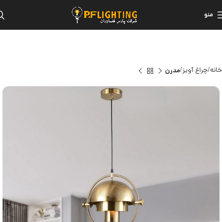
منو
خانه
چراغ آویز
مدرن