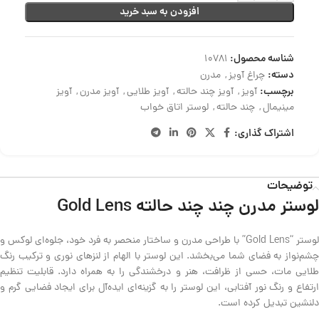
افزودن به سبد خرید
شناسه محصول:
10781
دسته:
چراغ آویز
,
مدرن
برچسب:
آویز
,
آویز چند حالته
,
آویز طلایی
,
آویز مدرن
,
آویز
مینیمال
,
چند حالته
,
لوستر اتاق خواب
اشتراک گذاری:
توضیحات
لوستر مدرن چند چند حالته Gold Lens
لوستر “Gold Lens” با طراحی مدرن و ساختار منحصر به فرد خود، جلوه‌ای لوکس و
چشم‌نواز به فضای شما می‌بخشد. این لوستر با الهام از لنزهای نوری و ترکیب رنگ
طلایی مات، حسی از ظرافت، هنر و درخشندگی را به همراه دارد. قابلیت تنظیم
ارتفاع و رنگ نور آفتابی، این لوستر را به گزینه‌ای ایده‌آل برای ایجاد فضایی گرم و
دلنشین تبدیل کرده است.