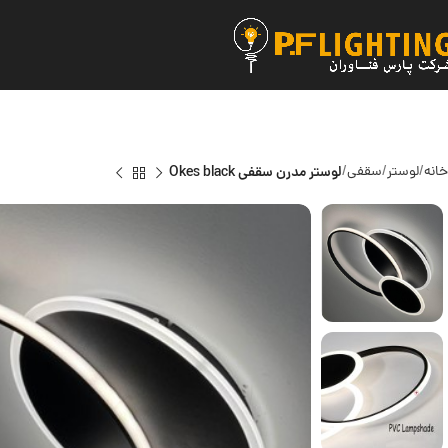
خانه
لوستر
سقفی
لوستر مدرن سقفی Okes black