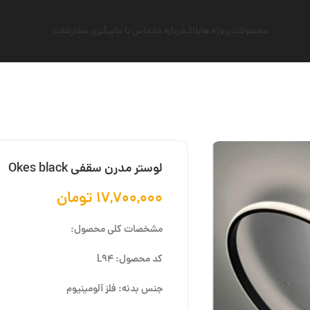
محصولات
پروژه ها
بلاگ
درباره ما
تماس با ما
پیگیری سفارشات
لوستر مدرن سقفی Okes black
۱۷,۷۰۰,۰۰۰
تومان
مشخصات کلی محصول:
کد محصول: L94
جنس بدنه: فلز آلومینیوم