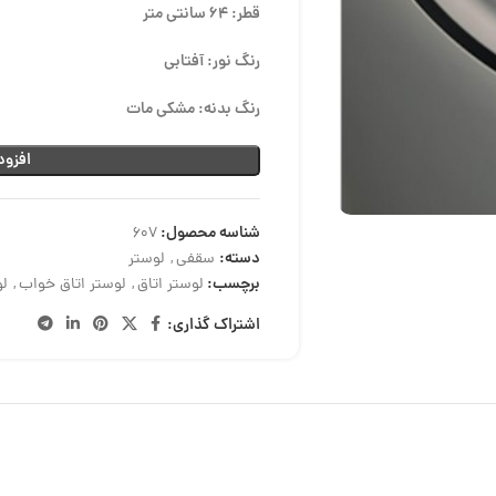
قطر: 64 سانتی متر
رنگ نور: آفتابی
رنگ بدنه: مشکی مات
افزود
شناسه محصول:
607
دسته:
سقفی
,
لوستر
برچسب:
لوستر اتاق
,
لوستر اتاق خواب
,
ل
اشتراک گذاری: