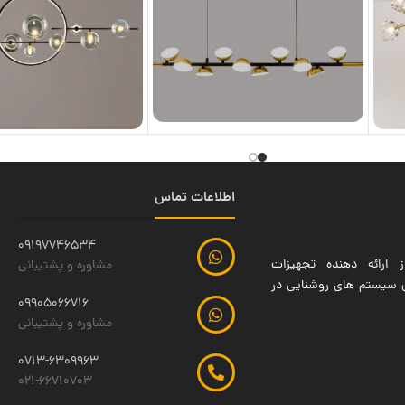
اطلاعات تماس
09197746534
 ارائه دهنده تجهیزات
مشاوره و پشتیبانی
ین سیستم های روشنایی در
09905066716
مشاوره و پشتیبانی
0713-6309963
021-66710703