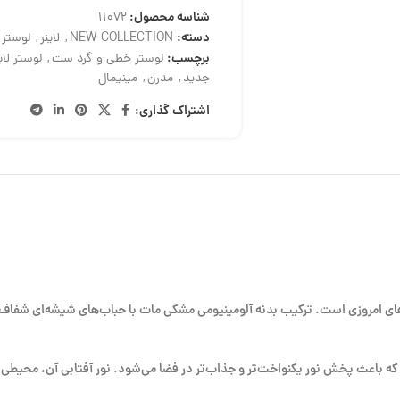
شناسه محصول:
11072
دسته:
NEW COLLECTION
,
لاینر
,
لوستر
برچسب:
لوستر خطی و گرد ست
,
لوستر لای
جدید
,
مدرن
,
مینیمال
اشتراک گذاری:
نتخابی ایده‌آل برای فضاهای امروزی است. ترکیب بدنه آلومینیومی مشکی مات با حباب‌های شیشه
له اصلی است که باعث پخش نور یکنواخت‌تر و جذاب‌تر در فضا می‌شود. نور آفتابی آن، محی