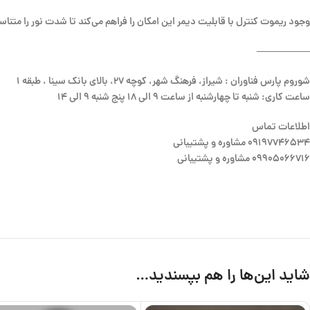
وجود ریموت کنترل با قابلیت دیمر این امکان را فراهم می‌کند تا شدت نور را متناس
—————–
شوروم پارس فناوران : شیراز، فرهنگ شهر، کوچه 27، بالای بانک سینا ، طبقه 1
ساعت کاری: شنبه تا چهارشنبه از ساعت 9 الی 18 پنج شنبه 9 الی 14
اطلاعات تماس
09197746534 مشاوره و پشتیبانی
09905066716 مشاوره و پشتیبانی
شاید این‌ها را هم بپسندید…