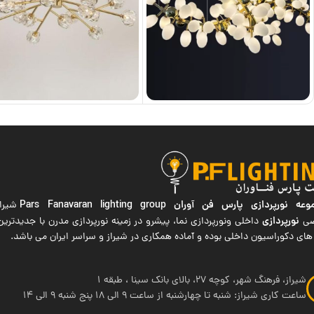
ه نورپردازی پارس فن آوران
Pars Fanavaran lighting group
شیراز
نورپردازی
صی
داخلی ونورپردازی نما، پیشرو در زمینه نورپردازی مدرن با جدیدتر
های دکوراسیون داخلی بوده و آماده همکاری در شیراز و سراسر ایران می باشد.
شیراز، فرهنگ شهر، کوچه 27، بالای بانک سینا ، طبقه 1
ساعت کاری شیراز: شنبه تا چهارشنبه از ساعت 9 الی 18 پنج شنبه 9 الی 14