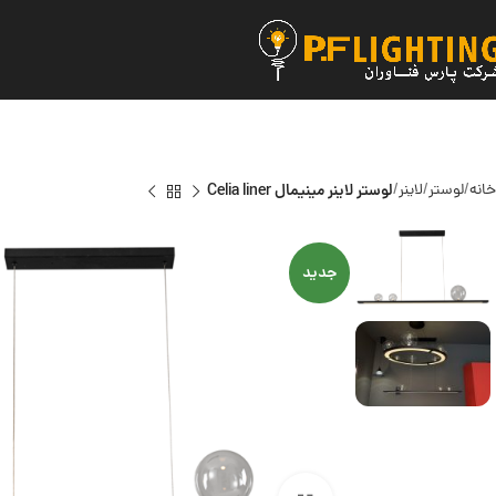
خانه
لوستر
لاینر
لوستر لاینر مینیمال Celia liner
جدید