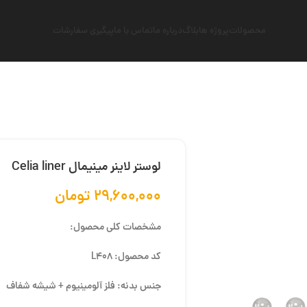
محصولات
پروژه ها
بلاگ
درباره ما
تماس با ما
پیگیری سفارشات
لوستر لاینر مینیمال Celia liner
۲۹,۶۰۰,۰۰۰
تومان
مشخصات کلی محصول:
کد محصول: L408
جنس بدنه: فلز آلومینیوم + شیشه شفاف