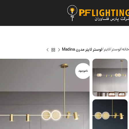
خانه
لوستر
لاینر
لوستر لاینر مدرن Madina
ناموجود