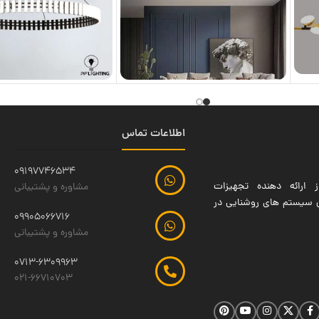
اطلاعات تماس
09197746534
 ارائه دهنده تجهیزات
مشاوره و پشتیبانی
ین سیستم های روشنایی در
09905066716
مشاوره و پشتیبانی
0713-6309963
021-66710703