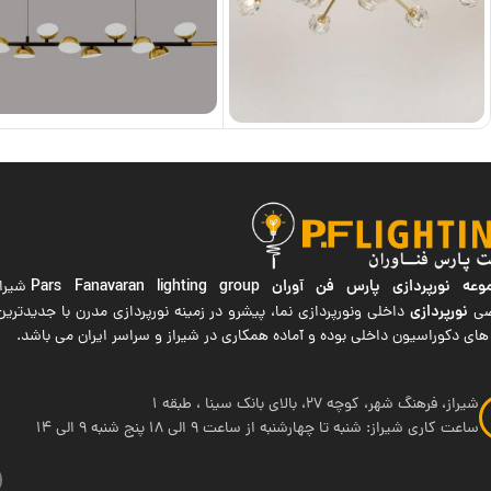
ه نورپردازی پارس فن آوران
Pars Fanavaran lighting group
شیراز
نورپردازی
صی
داخلی ونورپردازی نما، پیشرو در زمینه نورپردازی مدرن با جدیدتر
های دکوراسیون داخلی بوده و آماده همکاری در شیراز و سراسر ایران می باشد.
شیراز، فرهنگ شهر، کوچه 27، بالای بانک سینا ، طبقه 1
ساعت کاری شیراز: شنبه تا چهارشنبه از ساعت 9 الی 18 پنج شنبه 9 الی 14