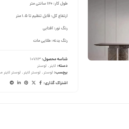
طول کار: 120 سانتی متر
ارتفاع کل: قابل تنظیم تا 1.5 متر
رنگ نور: آفتابی
رنگ بدنه: طلایی مات
شناسه محصول:
10783
دسته:
لاینر
,
لوستر
برچسب:
لوستر
,
لوستر لاینر
,
لوستر لاینر م
اشتراک گذاری: