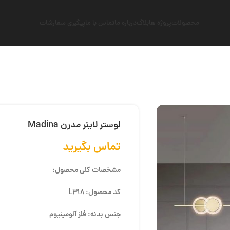
محصولات
پروژه ها
بلاگ
درباره ما
تماس با ما
پیگیری سفارشات
لوستر لاینر مدرن Madina
تماس بگیرید
مشخصات کلی محصول:
کد محصول: L318
جنس بدنه: فلز آلومینیوم