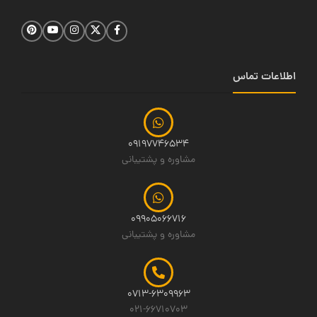
اطلاعات تماس
09197746534
مشاوره و پشتیبانی
09905066716
مشاوره و پشتیبانی
0713-6309963
021-66710703