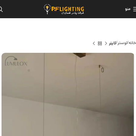
منو
خانه
لوستر
لاینر