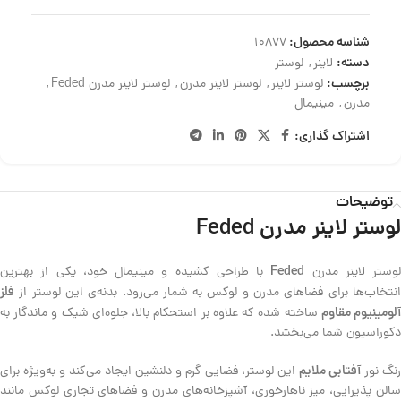
شناسه محصول:
10877
دسته:
لاینر
,
لوستر
برچسب:
لوستر لاینر
,
لوستر لاینر مدرن
,
لوستر لاینر مدرن Feded
,
مدرن
,
مینیمال
اشتراک گذاری:
توضیحات
لوستر لاینر مدرن Feded
Feded
لوستر لاینر مدرن
با طراحی کشیده و مینیمال خود، یکی از بهترین
فلز
انتخاب‌ها برای فضاهای مدرن و لوکس به شمار می‌رود. بدنه‌ی این لوستر از
لومینیوم مقاوم
ساخته شده که علاوه بر استحکام بالا، جلوه‌ای شیک و ماندگار به
دکوراسیون شما می‌بخشد.
آفتابی ملایم
رنگ نور
این لوستر، فضایی گرم و دلنشین ایجاد می‌کند و به‌ویژه برای
سالن پذیرایی، میز ناهارخوری، آشپزخانه‌های مدرن و فضاهای تجاری لوکس مانند