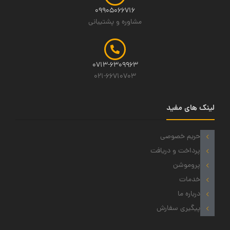
09905066716
مشاوره و پشتیبانی
0713-6309963
021-66710703
لینک های مفید
حریم خصوصی
پرداخت و دریافت
پروموشن
خدمات
درباره ما
پیگیری سفارش