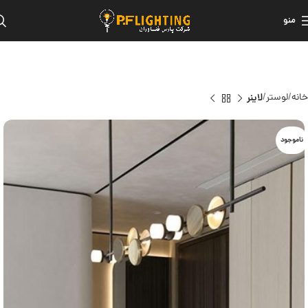
منو
خانه
لوستر
لاینر
ناموجود