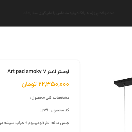
محصولات
پروژه ها
بلاگ
درباره ما
تماس با ما
پیگیری سفارشات
لوستر لاینر Art pad smoky 7
۲۲,۳۵۰,۰۰۰
تومان
مشخصات کلی محصول:
کد محصول: L279
جنس بدنه: فلز آلومینیوم + حباب شیشه د