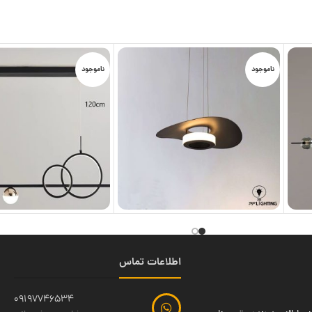
ناموجود
ناموجود
اطلاعات تماس
09197746534