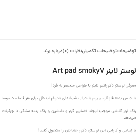
توضیحات
توضیحات تکمیلی
نظرات (0)
درباره برند
لوستر لاینر Art pad smoky7
معرفی لوستر دکوراتیو لاینر با طراحی منحصر به فرد!
با جنس بدنه فلز آلومینیوم با حباب شیشه‌ای بادوام ایده‌آل برای هر فضا مخصوصا برا
رنگ نور آفتابی موجب ایجاد فضایی گرم و دلنشین و رنگ بدنه مشکی با جزئیات ط
می‌دهد.
با زیبایی و کارایی این لوستر، دکور خانه‌تان را متحول کنید!