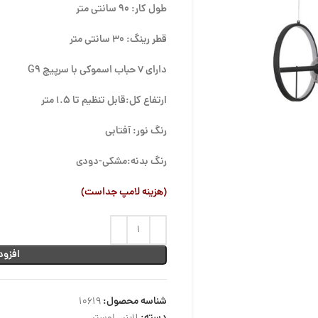
طول کار: 90 سانتی متر
قطر رینگ: 30 سانتی متر
دارای 7 حباب اسموکی با سرپیچ G9
ارتفاع کل:قابل تنظیم تا 1.5 متر
رنگ نور: آفتابی
رنگ بدنه:مشکی-دودی
(هزینه لامپ جداست)
افزود
شناسه محصول:
10619