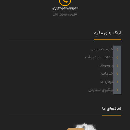
0713-6309963
021-66710703
لینک های مفید
حریم خصوصی
پرداخت و دریافت
پروموشن
خدمات
درباره ما
پیگیری سفارش
نمادهای ما