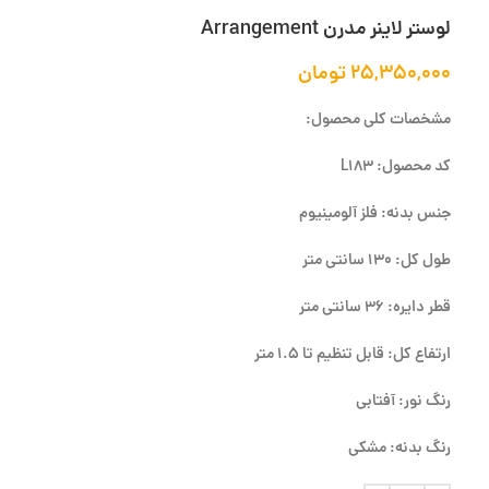
لوستر لاینر مدرن Arrangement
۲۵,۳۵۰,۰۰۰
تومان
مشخصات کلی محصول:
کد محصول: L183
جنس بدنه: فلز آلومینیوم
طول کل: 130 سانتی متر
قطر دایره: 36 سانتی متر
ارتفاع کل: قابل تنظیم تا 1.5 متر
رنگ نور: آفتابی
رنگ بدنه: مشکی