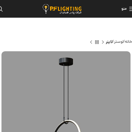
منو
خانه
لوستر
لاینر