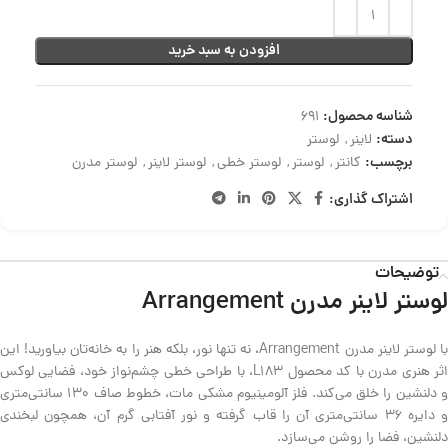
افزودن به سبد خرید
شناسه محصول:
691
دسته:
لاینر
,
لوستر
برچسب:
کانتر
,
لوستر
,
لوستر خطی
,
لوستر لاینر
,
لوستر مدرن
اشتراک گذاری:
توضیحات
لوستر لاینر مدرن Arrangement
با لوستر لاینر مدرن Arrangement، نه تنها نور، بلکه هنر را به خانه‌تان بیاورید! این
اثر هنری مدرن با کد محصول L183، با طراحی خطی چشم‌نواز خود، فضایی لوکس
و دلنشین را خلق می‌کند. فلز آلومینیوم مشکی مات، خطوط صاف 130 سانتی‌متری
و دایره 36 سانتی‌متری آن را قاب گرفته و نور آفتابی گرم آن، همچون لبخندی
دلنشین، فضا را روشن می‌سازد.