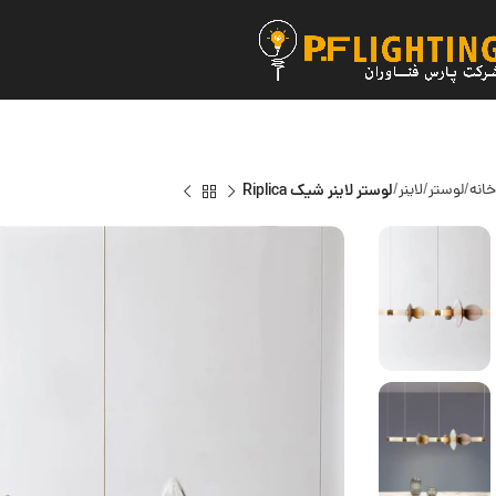
خانه
لوستر
لاینر
لوستر لاینر شیک Riplica