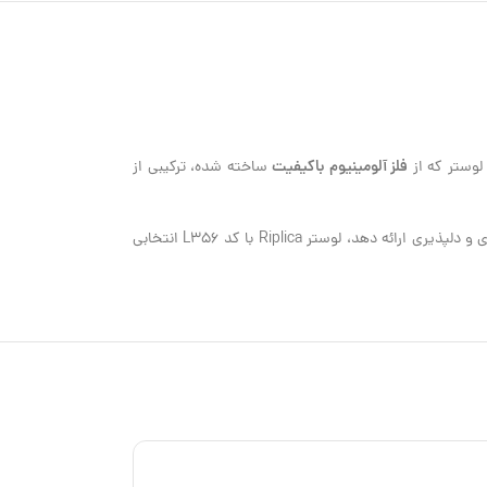
فلز آلومینیوم باکیفیت
لوستر که از
ساخته شده، ترکیبی از
هستید که هم زیبایی بصری چشم‌نوازی داشته باشد و هم نورپردازی کاربردی و دلپذیری ارائه دهد، لوستر Riplica با کد L356 انتخابی