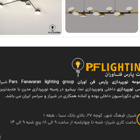
ه نورپردازی پارس فن آوران
Pars Fanavaran lighting group
شیراز
نورپردازی
صی
داخلی ونورپردازی نما، پیشرو در زمینه نورپردازی مدرن با جدیدتر
های دکوراسیون داخلی بوده و آماده همکاری در شیراز و سراسر ایران می باشد.
شیراز، فرهنگ شهر، کوچه 27، بالای بانک سینا ، طبقه 1
ساعت کاری شیراز: شنبه تا چهارشنبه از ساعت 9 الی 18 پنج شنبه 9 الی 14