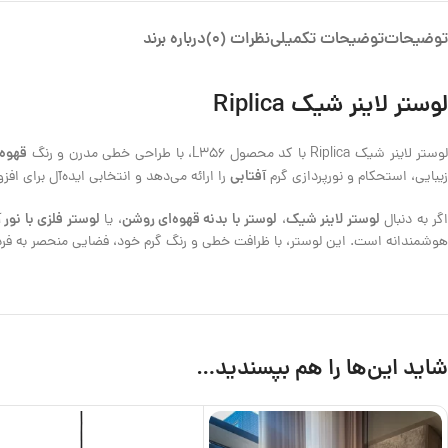
توضیحات
توضیحات تکمیلی
نظرات (0)
درباره برند
لوستر لاینر شیک Riplica
قهوه‌
وستر لاینر شیک Riplica با کد محصول L356، با طراحی خطی مدرن و رنگ
آفتابی
زیبایی، استحکام و نورپردازی گرم
را ارائه می‌دهد و انتخابی ایده‌آل برای 
لوستر لاینر شیک
لوستر با بدنه قهوه‌ای روشن
لوستر فلزی با نور 
گر به دنبال
،
، یا
هوشمندانه است. این لوستر، با ظرافت خطی و رنگ گرم خود، فضایی منحصر به فرد 
شاید این‌ها را هم بپسندید…