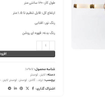
طول کار: 120 سانتی متر
ارتفاع کل: قابل تنظیم تا 1.5 متر
رنگ نور: آفتابی
رنگ بدنه: قهوه ای روشن
افزود
شناسه محصول:
10907
دسته:
لاینر
,
لوستر
برچسب:
ترند
,
کانتر
,
لوستر
,
لوستر لاینر
,
م
اشتراک گذاری: