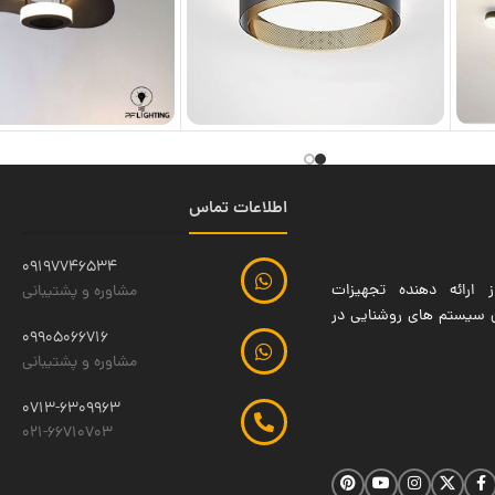
اطلاعات تماس
09197746534
 ارائه دهنده تجهیزات
مشاوره و پشتیبانی
ین سیستم های روشنایی در
09905066716
مشاوره و پشتیبانی
0713-6309963
021-66710703