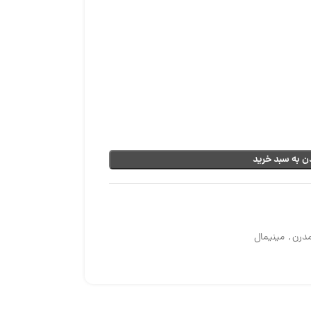
ن به سبد خرید
درن
,
مینیمال