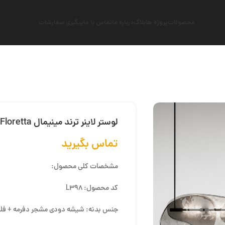
محصولات
پروژه ها
بلاگ
درباره ما
تماس با ما
پیگیری سفارشات
لوستر لاینر ترند مینیمال Floretta
تماس بگیرید
مشخصات کلی محصول:
کد محصول: L398
جنس بدنه: شیشه دودی مشجر دفرمه + فلز 