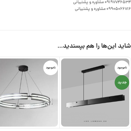
09197746534 مشاوره و پشتیبانی
09905066716 مشاوره و پشتیبانی
شاید این‌ها را هم بپسندید…
ناموجود
ناموجود
جدید