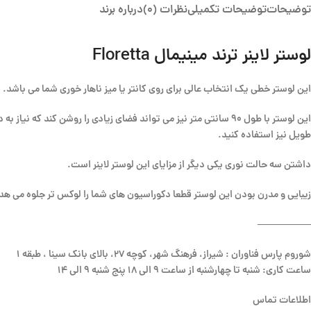
توضیحات
توضیحات تکمیلی
نظرات (0)
درباره برند
لوستر لاینر ترند مینیمال Floretta
این لوستر خطی یک انتخاب عالی برای روی کانتر یا میز ناهار خوری شما می باشد
این لوستر با طول 90 سانتی متر نیز می تواند فضای زیادی را روشن کن
طویل نیز استفاده کنید.
داشتن سه حالت نوری یکی دیگر از مزایای این لوستر لاینر است.
زیبایی و مدرن بودن این لوستر قطعا دکوراسیون های شما را لوکس تر جلوه می هد
—————–
شوروم پارس فناوران : شیراز، فرهنگ شهر، کوچه 27، بالای بانک سینا ، طبقه 1
ساعت کاری: شنبه تا چهارشنبه از ساعت 9 الی 18 پنج شنبه 9 الی 14
اطلاعات تماس