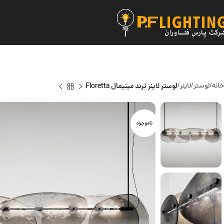
خانه
لوستر
لاینر
لوستر لاینر ترند مینیمال Floretta
ناموجود