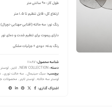
طول کار: 90 سانتی متر
ارتفاع کل: قابل تنظیم تا 1.5 متر
رنگ نور: سه حالته (آفتابی-مهتابی-نچرال)
دارای ریموت برای تنظیم شدت و دمای نور
رنگ بدنه: دودی + جزئیات مشکی
شناسه محصول:
11087
دسته:
NEW COLLECTION
,
لاینر
,
لوستر
برچسب:
سبک مینیمال
,
سه حالت نوری
,
ش
لوستر سه حالته
,
لوستر لاینر
,
محصولات جد
اشتراک گذاری: