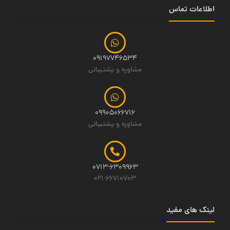
اطلاعات تماس
09197746534
مشاوره و پشتیبانی
09905066716
مشاوره و پشتیبانی
0713-6309963
021-66710703
لینک های مفید