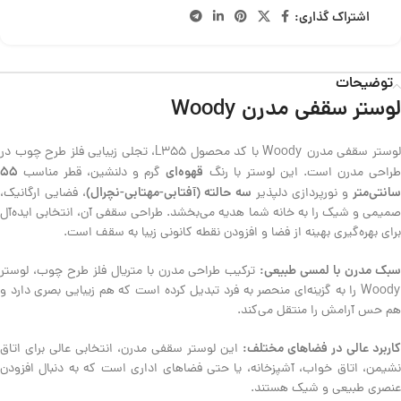
اشتراک گذاری:
توضیحات
لوستر سقفی مدرن Woody
لوستر سقفی مدرن Woody با کد محصول L355، تجلی زیبایی فلز طرح چوب در
قهوه‌ای
55
راحی مدرن است. این لوستر با رنگ
گرم و دلنشین، قطر مناسب
سانتی‌متر
سه حالته (آفتابی-مهتابی-نچرال)
و نورپردازی دلپذیر
، فضایی ارگانیک،
صمیمی و شیک را به خانه شما هدیه می‌بخشد. طراحی سقفی آن، انتخابی ایده‌آل
برای بهره‌گیری بهینه از فضا و افزودن نقطه کانونی زیبا به سقف است.
بک مدرن با لمسی طبیعی:
ترکیب طراحی مدرن با متریال فلز طرح چوب، لوستر
Woody را به گزینه‌ای منحصر به فرد تبدیل کرده است که هم زیبایی بصری دارد و
هم حس آرامش را منتقل می‌کند.
کاربرد عالی در فضاهای مختلف:
این لوستر سقفی مدرن، انتخابی عالی برای اتاق
نشیمن، اتاق خواب، آشپزخانه، یا حتی فضاهای اداری است که به دنبال افزودن
عنصری طبیعی و شیک هستند.