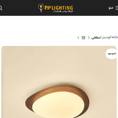
منو
خانه
لوستر
سقفی
ناموجود