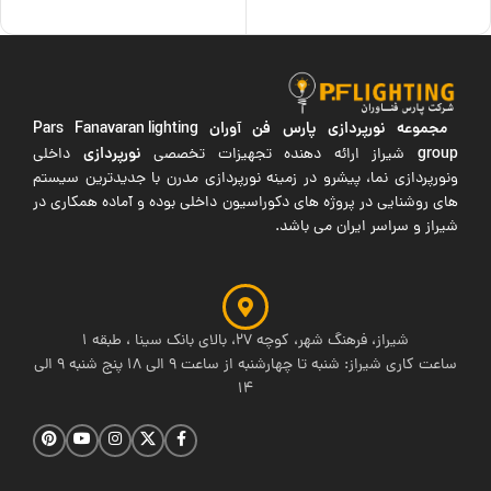
اطلاعات بیشتر
افزودن به سبد خرید
مجموعه نورپردازی پارس فن آوران
Pars Fanavaran lighting
group
نورپردازی
شیراز ارائه دهنده تجهیزات تخصصی
داخلی
ونورپردازی نما، پیشرو در زمینه نورپردازی مدرن با جدیدترین سیستم
های روشنایی در پروژه های دکوراسیون داخلی بوده و آماده همکاری در
شیراز و سراسر ایران می باشد.
شیراز، فرهنگ شهر، کوچه 27، بالای بانک سینا ، طبقه 1
ساعت کاری شیراز: شنبه تا چهارشنبه از ساعت 9 الی 18 پنج شنبه 9 الی
14