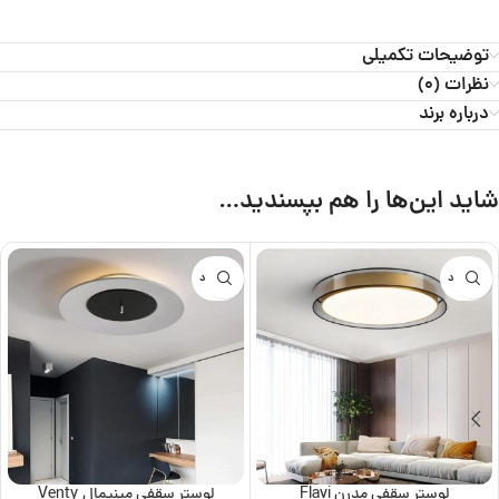
توضیحات تکمیلی
نظرات (0)
درباره برند
شاید این‌ها را هم بپسندید…
ناموجود
ناموجود
لوستر سقفی مدرن Flavi
لوستر سقفی مینیمال Venty