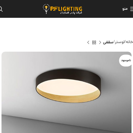
منو
خانه
لوستر
سقفی
ناموجود