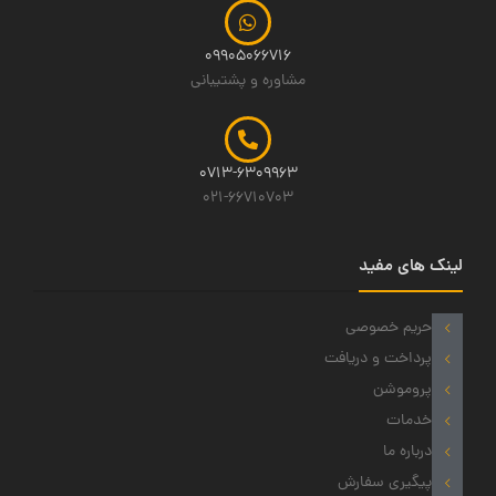
09905066716
مشاوره و پشتیبانی
0713-6309963
021-66710703
لینک های مفید
حریم خصوصی
پرداخت و دریافت
پروموشن
خدمات
درباره ما
پیگیری سفارش