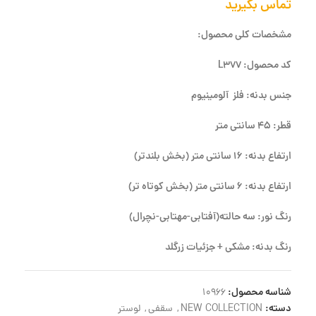
تماس بگیرید
مشخصات کلی محصول:
کد محصول: L377
جنس بدنه: فلز آلومینیوم
قطر: 45 سانتی متر
ارتفاع بدنه: 16 سانتی متر (بخش بلندتر)
ارتفاع بدنه: 6 سانتی متر (بخش کوتاه تر)
رنگ نور: سه حالته(آفتابی-مهتابی-نچرال)
رنگ بدنه: مشکی + جزئیات زرگلد
شناسه محصول:
10966
دسته:
NEW COLLECTION
,
سقفی
,
لوستر