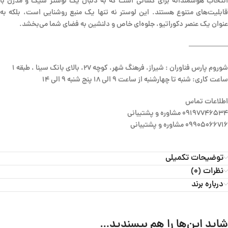
انتخاب هوشمندانه برای کسانی است که به دنبال یک لوستر شیک و مدرن با
قابلیت‌های متنوع هستند. این لوستر نه تنها یک منبع روشنایی است، بلکه به
عنوان یک عنصر دکوراتیو، جلوه‌ای خاص و دلنشین به فضای شما می‌بخشد.
—————–
شوروم پارس فناوران : شیراز، فرهنگ شهر، کوچه 27، بالای بانک سینا ، طبقه 1
ساعت کاری: شنبه تا چهارشنبه از ساعت 9 الی 18 پنج شنبه 9 الی 14
اطلاعات تماس
09197746534 مشاوره و پشتیبانی
09905066716 مشاوره و پشتیبانی
توضیحات تکمیلی
نظرات (0)
درباره برند
شاید این‌ها را هم بپسندید…