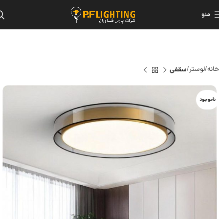
منو
خانه
لوستر
سقفی
ناموجود