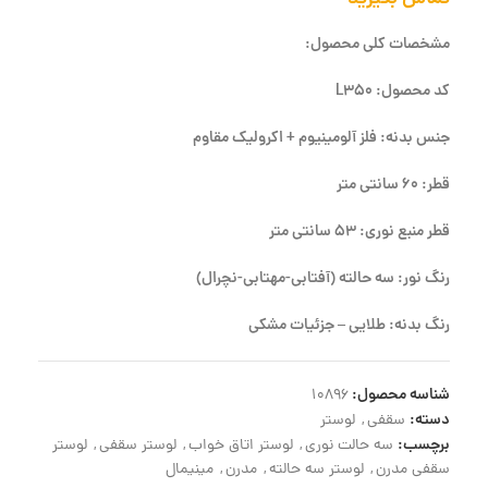
مشخصات کلی محصول:
کد محصول: L350
جنس بدنه: فلز آلومینیوم + اکرولیک مقاوم
قطر: 60 سانتی متر
قطر منبع نوری: 53 سانتی متر
رنگ نور: سه حالته (آفتابی-مهتابی-نچرال)
رنگ بدنه: طلایی – جزئیات مشکی
شناسه محصول:
10896
دسته:
سقفی
,
لوستر
برچسب:
سه حالت نوری
,
لوستر اتاق خواب
,
لوستر سقفی
,
لوستر
سقفی مدرن
,
لوستر سه حالته
,
مدرن
,
مینیمال