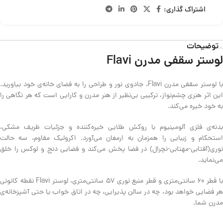
اشتراک گذاری:
توضیحات
لوستر سقفی مدرن Flavi
با لوستر سقفی مدرن Flavi، جادوی نور و طراحی را به فضای خانه‌ی خود بیاورید.
این اثر هنری چشم‌نواز، ترکیبی بی‌نظیر از هنر مدرن و کارایی است که هر نگاهی را
به خود خیره می‌کند.
بدنه‌ی فلزی آلومینیوم با روکش طلایی خیره‌کننده و جزئیات ظریف مشکی،
استحکام و زیبایی را همزمان به ارمغان می‌آورد. اکرولیک مقاوم، سه حالت
نوری(آفتابی-مهتابی-نچرال) در فضا پخش می‌کند و فضایی دنج و لوکس را خلق
می‌نماید.
با قطر 60 سانتی‌متری و قطر منبع نوری 57 سانتی‌متری، لوستر Flavi نقطه کانونی
هر فضایی خواهد بود، چه در سالن پذیرایی، چه در اتاق خواب یا حتی آشپزخانه‌ی
مدرن شما.