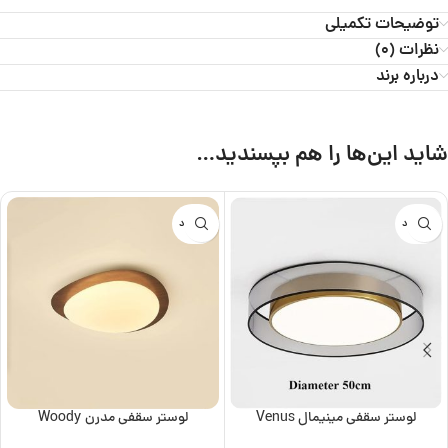
توضیحات تکمیلی
نظرات (0)
درباره برند
شاید این‌ها را هم بپسندید…
ناموجود
ناموجود
لوستر سقفی مینیمال Venus
لوستر سقفی مدرن Woody