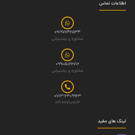
اطلاعات تماس
09197746534
مشاوره و پشتیبانی
09905066716
مشاوره و پشتیبانی
0713-6309963
021-66710703
لینک های مفید