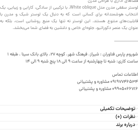
فضاهای اداری با طراحی مدرن
لوستر سقفی مدرن مدل White oblique، با ترکیبی از سادگی، کارایی و زیبایی، یک
انتخاب هوشمندانه برای کسانی است که به دنبال یک لوستر شیک و مدرن با
قابلیت‌های متنوع هستند. این لوستر نه تنها یک منبع روشنایی است، بلکه به
عنوان یک عنصر دکوراتیو، جلوه‌ای خاص و دلنشین به فضای شما می‌بخشد.
—————–
شوروم پارس فناوران : شیراز، فرهنگ شهر، کوچه 27، بالای بانک سینا ، طبقه 1
ساعت کاری: شنبه تا چهارشنبه از ساعت 9 الی 18 پنج شنبه 9 الی 14
اطلاعات تماس
09197746534 مشاوره و پشتیبانی
09905066716 مشاوره و پشتیبانی
توضیحات تکمیلی
نظرات (0)
درباره برند