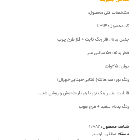
مشخصات کلی محصول:
کد محصول: L314
جنس بدنه: فلز رنگ ثابت + فلز طرح چوب
قطر بدنه: 50 سانتی متر
توان: 45وات
رنگ نور: سه حالته(آفتابی-مهتابی-نچرال)
قابلیت تغییر رنگ نور با هر بار خاموش و روشن شدن
رنگ بدنه: سفید + طرح چوب
شناسه محصول:
10782
دسته:
سقفی
,
لوستر