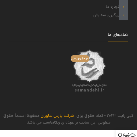
درباره ما
پیگیری سفارش
نمادهای ما
کپی رایت 2023 - تمام حقوق برای
شرکت پارس فناوران
محفوظ است.| حقوق
معنویی این سایت بر عهده ی ریتاهاست می باشد