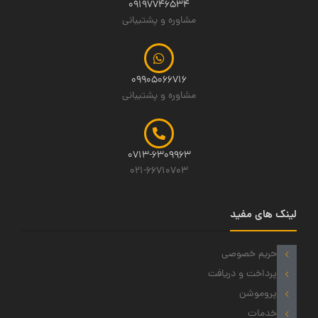
09197746534
مشاوره و پشتیبانی
09905066716
مشاوره و پشتیبانی
0713-6309963
021-66710703
لینک های مفید
حریم خصوصی
پرداخت و دریافت
پروموشن
خدمات