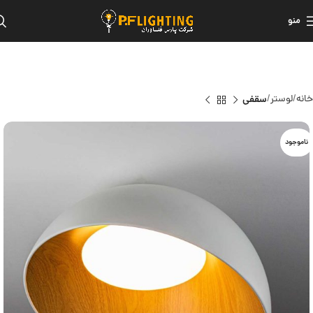
منو
خانه
لوستر
سقفی
ناموجود