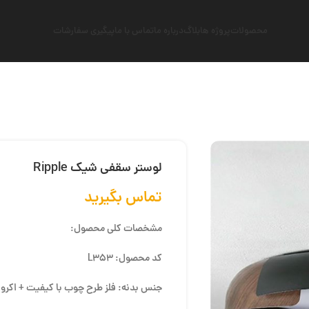
محصولات
پروژه ها
بلاگ
درباره ما
تماس با ما
پیگیری سفارشات
لوستر سقفی شیک Ripple
تماس بگیرید
مشخصات کلی محصول:
کد محصول: L353
جنس بدنه: فلز طرح چوب با کیفیت + اکرو