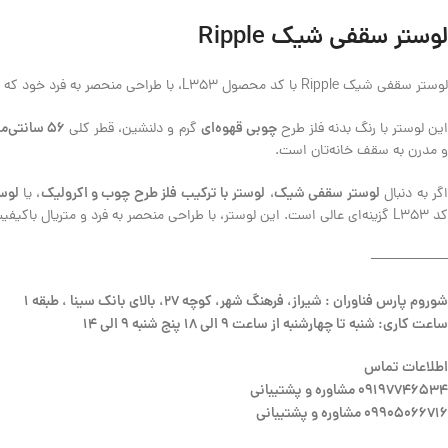
لوستر سقفی شیک Ripple
لوستر سقفی شیک Ripple با کد محصول L353، با طراحی منحصر به فرد خود که یادآور امواج ملایم است، زیبایی فلز طرح
چوبی قهوه‌ای
56 سانتی‌متر
ین لوستر با رنگ بدنه فلز طرح
گرم و دلنشین، قطر کلی
و مدرن به سقف خانه‌تان است.
لوستر سقفی شیک
لوستر با ترکیب فلز طرح چوب و اکرولیک
لوست
گر به دنبال
،
، یا
کد L353 گزینه‌ای عالی است. این لوستر، با طراحی منحصر به فرد و متریال باکیفیت خود، فضایی زیبا و دلنشین برای شما خلق خواهد کرد.
—————–
شوروم پارس فناوران : شیراز، فرهنگ شهر، کوچه 27، بالای بانک سینا ، طبقه 1
ساعت کاری: شنبه تا چهارشنبه از ساعت 9 الی 18 پنج شنبه 9 الی 14
اطلاعات تماس
09197746534 مشاوره و پشتیبانی
09905066716 مشاوره و پشتیبانی