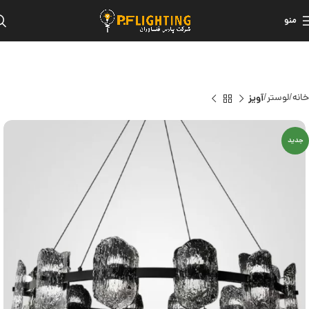
منو
خانه
لوستر
آویز
جدید