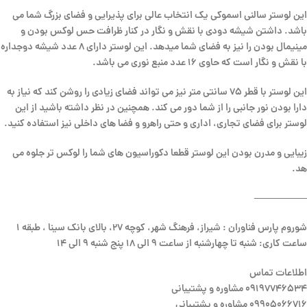
این لوستر سالنی اسموکی یک انتخاب عالی برای پذیرایی و فضای بزرگ شما می
باشد. داشتن شیشه دودی با نقش و نگار در کنار ظرافت حس لوکس بودن و
مینیمال بودن را نیز به فضای شما میدهد. این لوستر دارای 8 عدد شیشه دوجداره
با نقش و نگار است که حاوی 16 عدد منبع نوری می باشد.
این لوستر با قطر 75 سانتی متر نیز می تواند فضای زیادی را روشن کند که نیاز به
دارا بودن نور جانبی را از شما دور می کند. همچنین در نظر داشته باشید از این
لوستر برای فضای تجاری، اداری و حتی راهرو و فضا های داخلی نیز استفاده کنید.
زیبایی و مدرن بودن این لوستر قطعا دکوراسیون های شما را لوکس تر جلوه می
هد.
—————–
شوروم پارس فناوران : شیراز، فرهنگ شهر، کوچه 27، بالای بانک سینا ، طبقه 1
ساعت کاری: شنبه تا چهارشنبه از ساعت 9 الی 18 پنج شنبه 9 الی 14
اطلاعات تماس
09197746534 مشاوره و پشتیبانی
09905066716 مشاوره و پشتیبانی