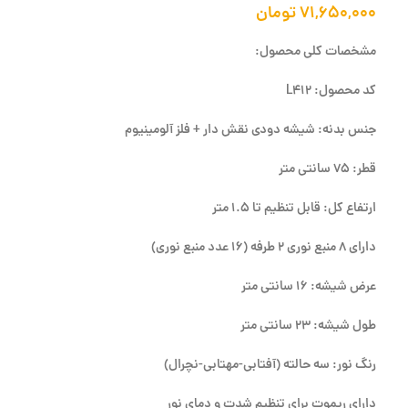
۷۱,۶۵۰,۰۰۰
تومان
مشخصات کلی محصول:
کد محصول: L412
جنس بدنه: شیشه دودی نقش دار + فلز آلومینیوم
قطر: 75 سانتی متر
ارتفاع کل: قابل تنظیم تا 1.5 متر
دارای 8 منبع نوری 2 طرفه (16 عدد منبع نوری)
عرض شیشه: 16 سانتی متر
طول شیشه: 23 سانتی متر
رنگ نور: سه حالته (آفتابی-مهتابی-نچرال)
دارای ریموت برای تنظیم شدت و دمای نور