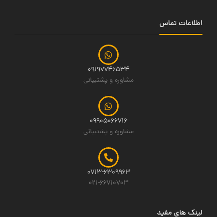
اطلاعات تماس
09197746534
مشاوره و پشتیبانی
09905066716
مشاوره و پشتیبانی
0713-6309963
021-66710703
لینک های مفید