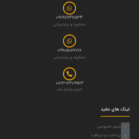
09197746534
مشاوره و پشتیبانی
09905066716
مشاوره و پشتیبانی
0713-6309963
021-66710703
لینک های مفید
حریم خصوصی
پرداخت و دریافت