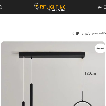
منو
خانه
لوستر
لاینر
ناموجود