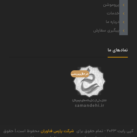
پروموشن
خدمات
درباره ما
پیگیری سفارش
نمادهای ما
کپی رایت 2023 - تمام حقوق برای
شرکت پارس فناوران
محفوظ است.| حقوق