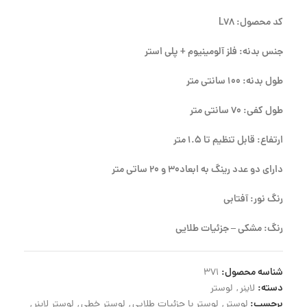
کد محصول: L78
جنس بدنه: فلز آلومینیوم + پلی استر
طول بدنه: 100 سانتی متر
طول کفی: 70 سانتی متر
ارتفاع: قابل تنظیم تا 1.5 متر
دارای دو عدد رینگ به ابعاد30 و 20 ساتی متر
رنگ نور: آفتابی
رنگ: مشکی – جزئیات طلایی
شناسه محصول:
371
دسته:
لاینر
,
لوستر
برچسب:
لوستر
,
لوستر با جزئیات طلایی
,
لوستر خطی
,
لوستر لاینر
,