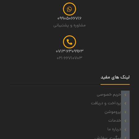
09905066716
مشاوره و پشتیبانی
0713-6309963
021-66710703
لینک های مفید
حریم خصوصی
پرداخت و دریافت
پروموشن
خدمات
درباره ما
پیگیری سفارش