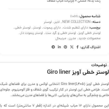
رنگ بدنه: مشکی + جزئیات حباب شفاف
شناسه محصول:
11068
دسته:
NEW COLLECTION
,
لاینر
,
لوستر
برچسب:
دارای تنظیم شدت
,
دارای ریموت
,
لوستر
,
لوستر خطی
,
لوستر خطی آویز
,
لوستر خطی و گرد ست
,
لوستر ریموت دار
,
محصولات جدید
,
مدرن
,
مینیمال
اشتراک گذاری:
توضیحات
لوستر خطی آویز Giro liner
لوستر خطی آویز Giro liner(L405) انتخابی لوکس و مدرن برای فضاهای شیک
است. طراحی خطی این لوستر در کنار ترکیب گوی شفاف و فلز آلومینیوم، جلوه‌ای
خاص و چشم‌گیر به سالن‌های پذیرایی، لابی‌ها یا فضاهای مدرن می‌بخشد.
این محصول دارای 12 حباب شیشه‌ای در اندازه (قطر 7 سانتی‌متر) است که با