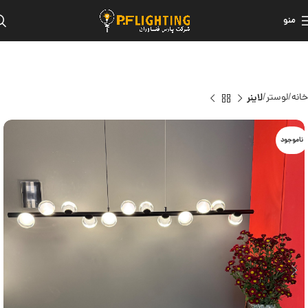
منو
خانه
لوستر
لاینر
ناموجود