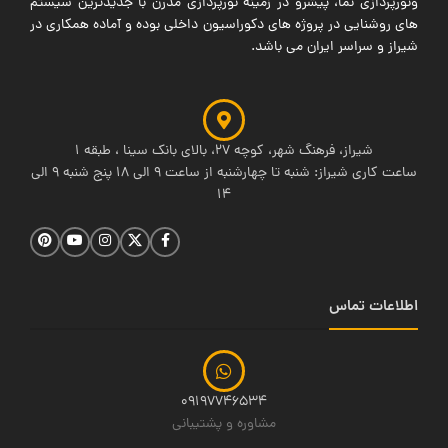
ونورپردازی نما، پیشرو در زمینه نورپردازی مدرن با جدیدترین سیستم
های روشنایی در پروژه های دکوراسیون داخلی بوده و آماده همکاری در
شیراز و سراسر ایران می باشد.
شیراز، فرهنگ شهر، کوچه 27، بالای بانک سینا ، طبقه 1
ساعت کاری شیراز: شنبه تا چهارشنبه از ساعت 9 الی 18 پنج شنبه 9 الی
14
اطلاعات تماس
09197746534
مشاوره و پشتیبانی