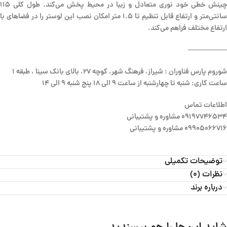
چینش خطی خود نوری متعادل و زیبا در محیط پخش می‌کند. طول کلی 115
سانتی‌متر و ارتفاع قابل تنظیم تا ۱.۵ متر امکان نصب این لوستر را در فضاهای با
ارتفاع مختلف فراهم می‌کند.
—————–
شوروم پارس فناوران : شیراز، فرهنگ شهر، کوچه 27، بالای بانک سینا ، طبقه 1
ساعت کاری: شنبه تا چهارشنبه از ساعت 9 الی 18 پنج شنبه 9 الی 14
اطلاعات تماس
09197746534 مشاوره و پشتیبانی
09905066716 مشاوره و پشتیبانی
توضیحات تکمیلی
نظرات (0)
درباره برند