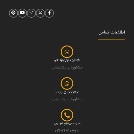
اطلاعات تماس
09197746534
مشاوره و پشتیبانی
09905066716
مشاوره و پشتیبانی
0713-6309963
021-66710703