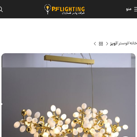
منو
خانه
لوستر
آویز