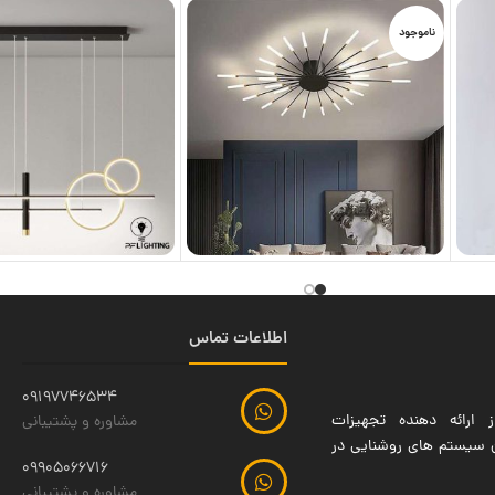
ناموجود
اطلاعات تماس
09197746534
 ارائه دهنده تجهیزات
مشاوره و پشتیبانی
ین سیستم های روشنایی در
09905066716
مشاوره و پشتیبانی