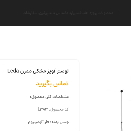
محصولات
پروژه ها
بلاگ
درباره ما
تماس با ما
پیگیری سفارشات
لوستر آویز مشکی مدرن Leda
تماس بگیرید
مشخصات کلی محصول:
کد محصول: L383
جنس بدنه: فلز آلومینیوم