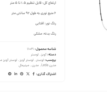
ارتفاع کل: قابل تنظیم 1.5 تا 5 متر
6 منبع نوری به طول 92 سانتی متر
رنگ نور: آفتابی
رنگ بدنه: مشکی
شناسه محصول:
11021
دسته:
آویز
,
لوستر
برچسب:
لوستر
,
لوستر آویز
,
لوستر آویز 
مدرن Leda
,
مدرن
,
مینیمال
اشتراک گذاری: