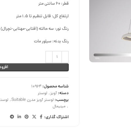
قطر: 60 سانتی متر
ارتفاع کل: قابل تنظیم تا 1.5 متر
رنگ نور: سه حالته (آفتابی-مهتابی-نچرال)
رنگ بدنه: سیلور مات
افزود
شناسه محصول:
10964
دسته:
آویز
,
لوستر
برچسب:
لوستر آویز مدرن Suitable
,
لوستر
,
مینیمال
اشتراک گذاری: