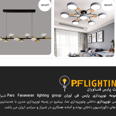
ناموجود
ناموجود
ه نورپردازی پارس فن آوران
Pars Fanavaran lighting group
شیراز
نورپردازی
صی
داخلی ونورپردازی نما، پیشرو در زمینه نورپردازی مدرن با جدیدتر
های دکوراسیون داخلی بوده و آماده همکاری در شیراز و سراسر ایران می باشد.