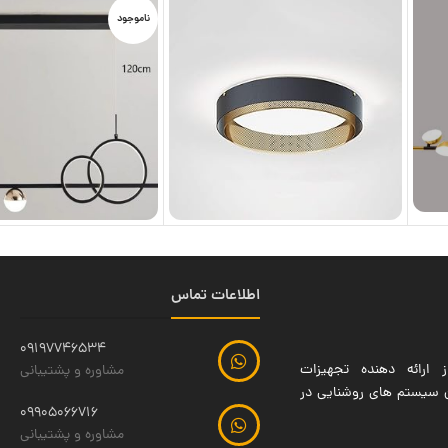
ناموجود
اطلاعات تماس
09197746534
 ارائه دهنده تجهیزات
مشاوره و پشتیبانی
ین سیستم های روشنایی در
09905066716
مشاوره و پشتیبانی