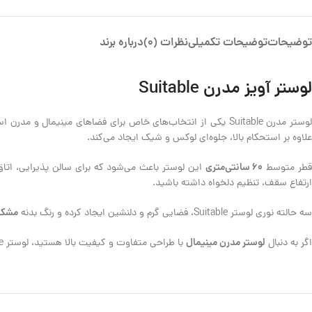
توضیحات
توضیحات تکمیلی
نظرات (0)
درباره برند
لوستر آویز مدرن
Suitable
وستر مدرن Suitable یکی از انتخاب‌های خاص برای فضاهای مینیمال و مدرن است. این لوستر با طراحی ساده اما چشمگیر خود، زیبایی بی‌نقصی به دکوراسیون شما می‌بخشد. بدنه از
علاوه بر استحکام بالا، جلوه‌ای لوکس و شیک ایجاد می‌کند.
60 سانتی‌متری
طر متوسط
این لوستر باعث می‌شود که برای سالن پذیرایی، اتاق 
ارتفاع سقف، تنظیم دلخواه داشته باشید.
مشکی
سه حالته نوری لوستر Suitable، فضایی گرم و دلنشین ایجاد کرده و رنگ بدنه
لوستر مدرن مینیمال
اگر به دنبال
با طراحی متفاوت و کیفیت بالا هستید، لوستر Suitable انتخابی عالی خواهد بود.