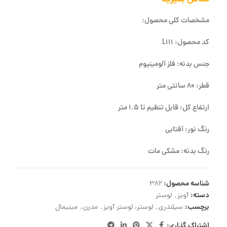
مشخصات کلی محصول:
کد محصول: L111
جنس بدنه: فلز آلومینیوم
قطر: 80 سانتی متر
ارتفاع کل: قابل تنظیم تا 1.5 متر
رنگ نور: آفتابی
رنگ بدنه: مشکی مات
شناسه محصول:
382
دسته:
آویز
,
لوستر
برچسب:
سیلندری
,
لوستر، لوستر آویز
,
مدرن
,
مینیمال
اشتراک گذاری: