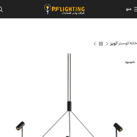
منو
خانه
لوستر
آویز
ناموجود