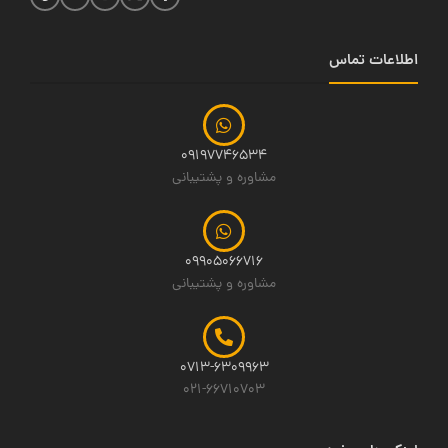
اطلاعات تماس
09197746534
مشاوره و پشتیبانی
09905066716
مشاوره و پشتیبانی
0713-6309963
021-66710703