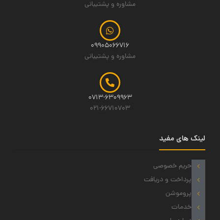
مشاوره و پشتیبانی
09905066716
مشاوره و پشتیبانی
0713-6309963
021-66710703
لینک های مفید
حریم خصوصی
پرداخت و دریافت
پروموشن
خدمات